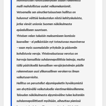
monivuotisen rahoituskehyksen sisään rakennettu
malli mahdollistaa uudet velkamekanismit.
Vetoamalla sen ainutkertaisuuteen hallitus on
halunnut välttää keskustelun niistä kehityskuluista,
jotka vievät unionia Suomen näkökulmasta
epäedulliseen suuntaan.
Yhteisen velan takaisin maksamiseen komissio
kaavailee – ei pelkästään nyt toteutuvaa muoviveroa
– vaan myös suomalaisiin yrityksiin ja pääomiin
kohdistuvia veroja. Yhteisvaluutassa verotus on
harvoja kansallisia suhdannepoliittisia keinoja, mutta
tällä päätöksellä kansallisen verojärjestelmän päälle
rakennetaan uusi ylikansallinen verokerros ilman
vaikutusarvioita.
Hallitus on perustellut elpymispaketin hyväksymistä
sen elvyttävällä vaikutuksella vientimarkkinoillemme.
Talouden näkökulmasta elpymisväline tulee kuitenkin
suhdannepoliittisesti myöhään, aiheuttaa pienissä