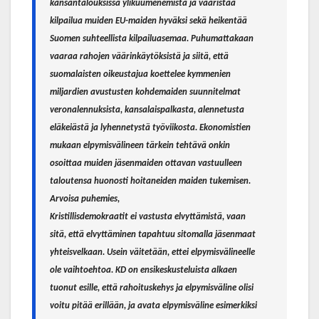
kansantalouksissa ylikuumenemista ja vääristää
kilpailua muiden EU-maiden hyväksi sekä heikentää
Suomen suhteellista kilpailuasemaa. Puhumattakaan
vaaraa rahojen väärinkäytöksistä ja siitä, että
suomalaisten oikeustajua koettelee kymmenien
miljardien avustusten kohdemaiden suunnitelmat
veronalennuksista, kansalaispalkasta, alennetusta
eläkeiästä ja lyhennetystä työviikosta. Ekonomistien
mukaan elpymisvälineen tärkein tehtävä onkin
osoittaa muiden jäsenmaiden ottavan vastuulleen
taloutensa huonosti hoitaneiden maiden tukemisen.
Arvoisa puhemies,
Kristillisdemokraatit ei vastusta elvyttämistä, vaan
sitä, että elvyttäminen tapahtuu sitomalla jäsenmaat
yhteisvelkaan. Usein väitetään, ettei elpymisvälineelle
ole vaihtoehtoa. KD on ensikeskusteluista alkaen
tuonut esille, että rahoituskehys ja elpymisväline olisi
voitu pitää erillään, ja avata elpymisväline esimerkiksi