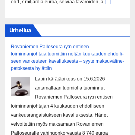
oli 1,7 miljardia euroa, selviää tavaroiden ja
[...]
Urheilua
Rovaniemen Palloseura ry:n entinen
toiminnanjohtaja tuo­mit­tiin neljän kuu­kau­den eh­dol­li­
seen van­keu­teen ka­val­luk­ses­ta – syyte mak­su­vä­li­ne­
pe­tok­ses­ta hy­lät­tiin
Lapin käräjäoikeus on 15.6.2026
antamallaan tuomiolla tuominnut
Rovaniemen Palloseura ry:n entisen
toiminnanjohtajan 4 kuukauden ehdolliseen
vankeusrangaistukseen kavalluksesta. Hänet
velvoitettiin myös maksamaan Rovaniemen
Palloseuralle vahingonkorvausta 8 740 euroa