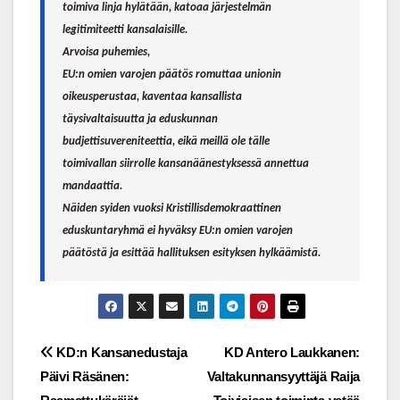
toimiva linja hylätään, katoaa järjestelmän
legitimiteetti kansalaisille.
Arvoisa puhemies,
EU:n omien varojen päätös romuttaa unionin
oikeusperustaa, kaventaa kansallista
täysivaltaisuutta ja eduskunnan
budjettisuvereniteettia, eikä meillä ole tälle
toimivallan siirrolle kansanäänestyksessä annettua
mandaattia.
Näiden syiden vuoksi
Kristillisdemokraattinen
eduskuntaryhmä ei hyväksy EU:n omien varojen
päätöstä ja esittää hallituksen esityksen hylkäämistä.
Post
KD:n Kansanedustaja
KD Antero Laukkanen:
Päivi Räsänen:
Valtakunnansyyttäjä Raija
navigation