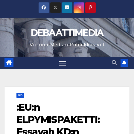
Skip
to
content
DEBAATTIMEDIA
Victoria Median Politiikkasivut
KD
:EU:n
ELPYMISPAKETTI:
Essayah KD:n