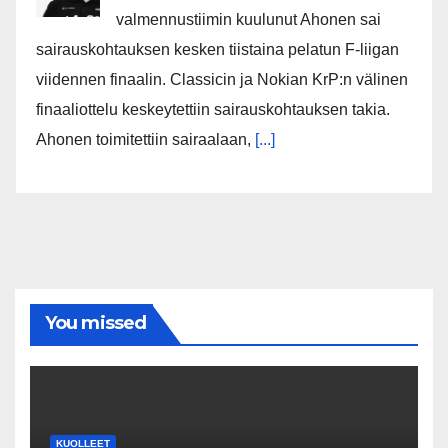
valmennustiimin kuulunut Ahonen sai
sairauskohtauksen kesken tiistaina pelatun F-liigan
viidennen finaalin. Classicin ja Nokian KrP:n välinen
finaaliottelu keskeytettiin sairauskohtauksen takia.
Ahonen toimitettiin sairaalaan,
[...]
You missed
KUOLLEET