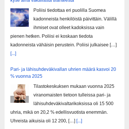
kyse aina vakavasta tilanteesta
Poliisi tiedottaa eri puolilla Suomea
kadonneista henkilöistä päivittäin. Välillä
ihmiset ovat olleet kadoksissa vain
pienen hetken. Poliisi ei koskaan tiedota
kadonneista vähäisin perustein. Poliisi julkaisee […]
[...]
Pari- ja lähisuhdeväkivallan uhrien määrä kasvoi 20
% vuonna 2025
Tilastokeskuksen mukaan vuonna 2025
viranomaisten tietoon tulleissa pari- ja
lähisuhdeväkivaltarikoksissa oli 15 500
uhria, mikä on 20,2 % edellisvuotista enemmän.
Uhreista aikuisia oli 12 200, […]
[...]