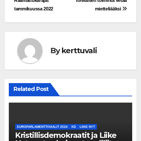
Raamattukäräjät
Toiviaisen toiminta vetää
tammikuussa 2022
mietteliääksi
By
kerttuvali
Related Post
EUROPARLAMENTTIVAALIT 2024
KD
LIIKE NYT
Kristillisdemokraatit ja Liike