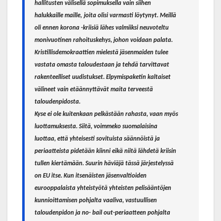
hallitusten välisellä sopimuksella vain siihen
halukkaille maille,
joita olisi varmasti löytynyt. Meillä
oli ennen korona -kriisiä lähes valmiiksi neuvoteltu
monivuotinen rahoituskehys, johon voidaan palata.
Kristillisdemokraattien mielestä jäsenmaiden tulee
vastata omasta taloudestaan ja tehdä tarvittavat
rakenteelliset uudistukset. Elpymispaketin kaltaiset
välineet vain etäännyttävät maita terveestä
taloudenpidosta.
Kyse ei ole kuitenkaan pelkästään rahasta, vaan myös
luottamuksesta. Siitä, voimmeko suomalaisina
luottaa, että yhteisesti sovituista säännöistä ja
periaatteista pidetään kiinni eikä niitä lähdetä kriisin
tullen kiertämään.
Suurin häviäjä tässä järjestelyssä
on EU itse. Kun itsenäisten jäsenvaltioiden
eurooppalaista yhteistyötä yhteisten pelisääntöjen
kunnioittamisen pohjalta vaaliva, vastuullisen
taloudenpidon ja no- bail out-periaatteen pohjalta