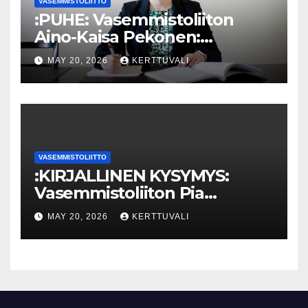
VASEMMISTOLIITTO
:PUHE: Vasemmistoliiton
Aino-Kaisa Pekonen:
Eriarvoistumisen
MAY 20, 2026
KERTTUVALI
pysäyttäminen luo
turvallisuutta
VASEMMISTOLIITTO
:KIRJALLINEN KYSYMYS:
Vasemmistoliiton Pia
Lohikoski: Missä viipyy Orpon
MAY 20, 2026
KERTTUVALI
hallituksen drooniohjeistus
kunnille?