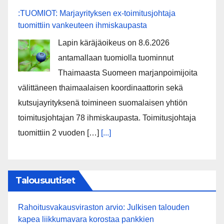
:TUOMIOT: Marjayrityksen ex-toimitusjohtaja
tuomittiin vankeuteen ihmiskaupasta
Lapin käräjäoikeus on 8.6.2026
antamallaan tuomiolla tuominnut
Thaimaasta Suomeen marjanpoimijoita
välittäneen thaimaalaisen koordinaattorin sekä
kutsujayrityksenä toimineen suomalaisen yhtiön
toimitusjohtajan 78 ihmiskaupasta. Toimitusjohtaja
tuomittiin 2 vuoden […]
[...]
Talousuutiset
Rahoitusvakausviraston arvio: Julkisen talouden
kapea liikkumavara korostaa pankkien