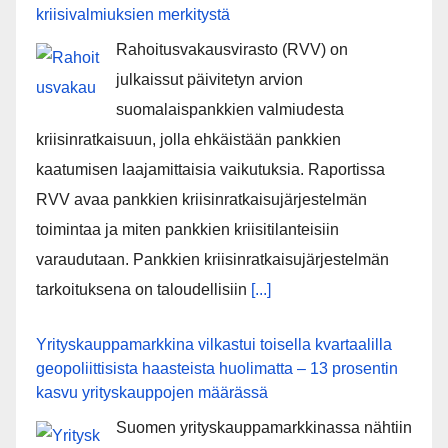
kriisivalmiuksien merkitystä
Rahoitusvakausvirasto (RVV) on
julkaissut päivitetyn arvion
suomalaispankkien valmiudesta
kriisinratkaisuun, jolla ehkäistään pankkien
kaatumisen laajamittaisia vaikutuksia. Raportissa
RVV avaa pankkien kriisinratkaisujärjestelmän
toimintaa ja miten pankkien kriisitilanteisiin
varaudutaan. Pankkien kriisinratkaisujärjestelmän
tarkoituksena on taloudellisiin
[...]
Yrityskauppamarkkina vilkastui toisella kvartaalilla
geopoliittisista haasteista huolimatta – 13 prosentin
kasvu yrityskauppojen määrässä
Suomen yrityskauppamarkkinassa nähtiin