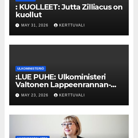
: KUOLLEET: Jutta Zilliacus on
kuollut
MAY 31, 2026
KERTTUVALI
ULKOMINISTERIÖ
:LUE PUHE: Ulkoministeri
Valtonen Lappeenrannan-
Lahden teknillisen yliopiston
MAY 23, 2026
KERTTUVALI
kunniatohtoriksi