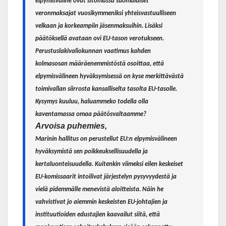
elpymisväline ovat sitomassa suomalaiset
veronmaksajat vuosikymmeniksi yhteisvastuulliseen
velkaan ja korkeampiin jäsenmaksuihin. Lisäksi
päätöksellä avataan ovi EU-tason verotukseen.
Perustuslakivaliokunnan vaatimus kahden
kolmasosan määräenemmistöstä osoittaa, että
elpymisvälineen hyväksymisessä on kyse merkittävästä
toimivallan siirrosta kansalliselta tasolta EU-tasolle.
Kysymys kuuluu, haluammeko todella olla
kaventamassa omaa päätösvaltaamme?
Arvoisa puhemies,
Marinin hallitus on perustellut EU:n elpymisvälineen
hyväksymistä sen poikkeuksellisuudella ja
kertaluonteisuudella. Kuitenkin viimeksi eilen keskeiset
EU-komissaarit intoilivat järjestelyn pysyvyydestä ja
vielä pidemmälle menevistä aloitteista. Näin he
vahvistivat jo aiemmin keskeisten EU-johtajien ja
instituutioiden edustajien kaavailut siitä, että