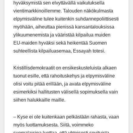
hyväksymistä sen elvyttävällä vaikutuksella
vientimarkkinoillemme. Talouden näkökulmasta
elpymisväline tulee kuitenkin suhdannepoliittisesti
myöhään, aiheuttaa pienissä kansantalouksissa
ylikuumenemista ja vääristää kilpailua muiden
EU-maiden hyväksi sekä heikentää Suomen
suhteellista kilpailuasemaa, Essayah totesi.
Kristillisdemokraatit on ensikeskusteluista alkaen
tuonut esille, että rahoituskehys ja elpymisväline
olisi voitu pitää erillään, ja avata elpymisväline
esimerkiksi hallitusten välisellä sopimuksella vain
siihen halukkaille maille.
– Kyse ei ole kuitenkaan pelkästään rahasta, vaan
myös luottamuksesta. Siitä, voimmeko
suomalaisina luottaa, että yhteisesti sovituista