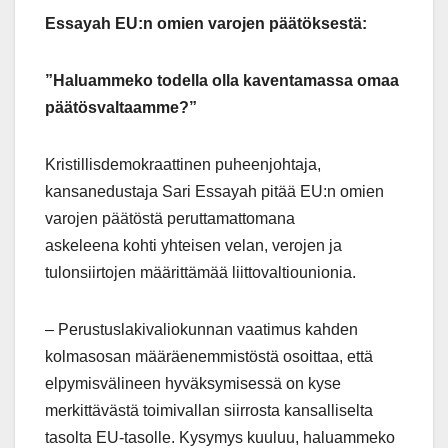
Essayah EU:n omien varojen päätöksestä:
”Haluammeko todella olla kaventamassa omaa
päätösvaltaamme?”
Kristillisdemokraattinen puheenjohtaja,
kansanedustaja Sari Essayah pitää EU:n omien
varojen päätöstä peruttamattomana
askeleena kohti yhteisen velan, verojen ja
tulonsiirtojen määrittämää liittovaltiounionia.
– Perustuslakivaliokunnan vaatimus kahden
kolmasosan määräenemmistöstä osoittaa, että
elpymisvälineen hyväksymisessä on kyse
merkittävästä toimivallan siirrosta kansalliselta
tasolta EU-tasolle. Kysymys kuuluu, haluammeko