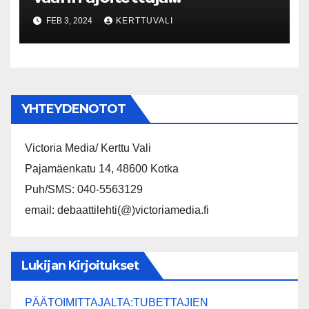
sopeutustoimia, tärkeintä
FEB 3, 2024
KERTTUVALI
tuottavuuden ja työllisyyden
kasvun edellytysten
parantaminen
YHTEYDENOTOT
Victoria Media/ Kerttu Vali
Pajamäenkatu 14, 48600 Kotka
Puh/SMS: 040-5563129
email: debaattilehti(@)victoriamedia.fi
Lukijan Kirjoitukset
PÄÄTOIMITTAJALTA:TUBETTAJIEN