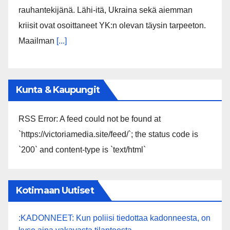
rauhantekijänä. Lähi-itä, Ukraina sekä aiemman
kriisit ovat osoittaneet YK:n olevan täysin tarpeeton.
Maailman
[...]
Kunta & Kaupungit
RSS Error: A feed could not be found at
`https://victoriamedia.site/feed/`; the status code is
`200` and content-type is `text/html`
Kotimaan Uutiset
:KADONNEET: Kun poliisi tiedottaa kadonneesta, on