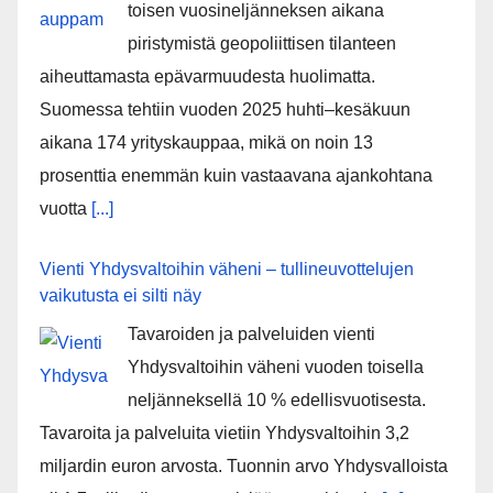
toisen vuosineljänneksen aikana
piristymistä geopoliittisen tilanteen
aiheuttamasta epävarmuudesta huolimatta.
Suomessa tehtiin vuoden 2025 huhti–kesäkuun
aikana 174 yrityskauppaa, mikä on noin 13
prosenttia enemmän kuin vastaavana ajankohtana
vuotta
[...]
Vienti Yhdysvaltoihin väheni – tullineuvottelujen
vaikutusta ei silti näy
Tavaroiden ja palveluiden vienti
Yhdysvaltoihin väheni vuoden toisella
neljänneksellä 10 % edellisvuotisesta.
Tavaroita ja palveluita vietiin Yhdysvaltoihin 3,2
miljardin euron arvosta. Tuonnin arvo Yhdysvalloista