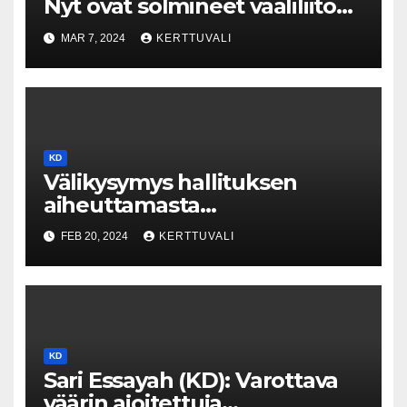
Nyt ovat solmineet vaaliliiton
eurovaaleissa
MAR 7, 2024
KERTTUVALI
KD
Välikysymys hallituksen
aiheuttamasta
työmarkkinakaaoksesta
FEB 20, 2024
KERTTUVALI
20.2.2024 KD:n
ryhmäpuheenvuoro,
kansanedustaja Päivi
Räsänen
KD
Sari Essayah (KD): Varottava
väärin ajoitettuja