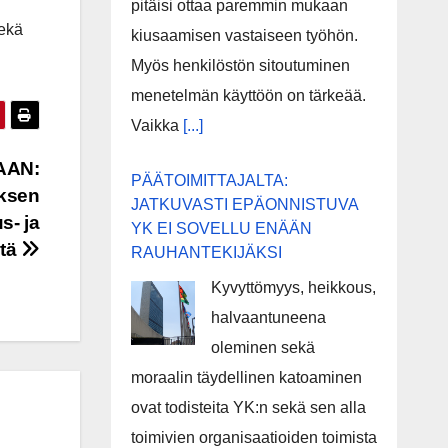
pitäisi ottaa paremmin mukaan
sekä
kiusaamisen vastaiseen työhön.
Myös henkilöstön sitoutuminen
menetelmän käyttöön on tärkeää.
Vaikka
[...]
AAN:
PÄÄTOIMITTAJALTA:
yksen
JATKUVASTI EPÄONNISTUVA
s- ja
YK EI SOVELLU ENÄÄN
stä
RAUHANTEKIJÄKSI
Kyvyttömyys, heikkous,
halvaantuneena
oleminen sekä
moraalin täydellinen katoaminen
ovat todisteita YK:n sekä sen alla
toimivien organisaatioiden toimista