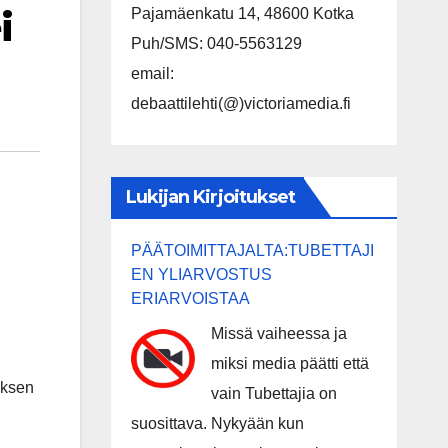
i
Pajamäenkatu 14, 48600 Kotka
Puh/SMS: 040-5563129
email:
debaattilehti(@)victoriamedia.fi
Lukijan Kirjoitukset
PÄÄTOIMITTAJALTA:TUBETTAJI
EN YLIARVOSTUS
ERIARVOISTAA
Missä vaiheessa ja
miksi media päätti että
yksen
vain Tubettajia on
suosittava. Nykyään kun