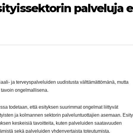
sityissektorin palveluja e
aali- ja terveyspalveluiden uudistusta välttämättömänä, mutta
 tavoin ongelmallisena.
 todetaan, että esityksen suurimmat ongelmat liittyvät
tyisten ja kolmannen sektorin palveluntuottajien asemaan. Esit
uksen keskeisiä tavoitteita, kuten palveluiden saatavuuden
ämistä sekä palveluiden yhdenvertaista toteutumista.