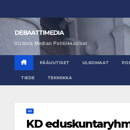
Skip
to
content
DEBAATTIMEDIA
Victoria Median Politiikkasivut
PÄÄUUTISET
ULKOMAAT
POL
TIEDE
TEKNIIKKA
KD
KD eduskuntaryhmä