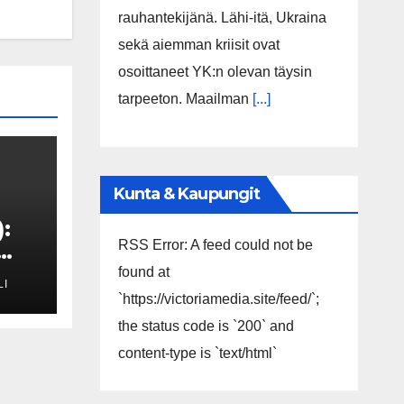
rauhantekijänä. Lähi-itä, Ukraina
sekä aiemman kriisit ovat
osoittaneet YK:n olevan täysin
tarpeeton. Maailman
[...]
Kunta & Kaupungit
:
RSS Error: A feed could not be
found at
LI
`https://victoriamedia.site/feed/`;
the status code is `200` and
content-type is `text/html`
vun