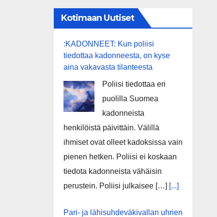
Kotimaan Uutiset
:KADONNEET: Kun poliisi
tiedottaa kadonneesta, on kyse
aina vakavasta tilanteesta
Poliisi tiedottaa eri
puolilla Suomea
kadonneista
henkilöistä päivittäin. Välillä
ihmiset ovat olleet kadoksissa vain
pienen hetken. Poliisi ei koskaan
tiedota kadonneista vähäisin
perustein. Poliisi julkaisee […]
[...]
Pari- ja lähisuhdeväkivallan uhrien