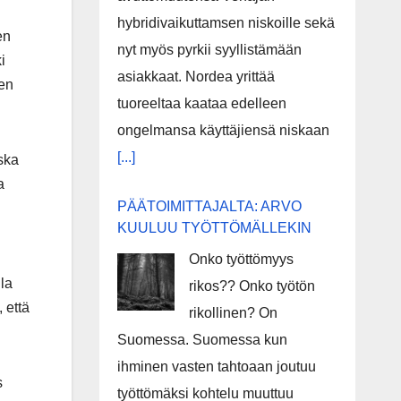
hybridivaikuttamsen niskoille sekä
en
nyt myös pyrkii syyllistämään
i
asiakkaat. Nordea yrittää
ten
tuoreeltaa kaataa edelleen
ongelmansa käyttäjiensä niskaan
[...]
oska
a
PÄÄTOIMITTAJALTA: ARVO
KUULUU TYÖTTÖMÄLLEKIN
Onko työttömyys
lla
rikos?? Onko työtön
 että
rikollinen? On
Suomessa. Suomessa kun
ihminen vasten tahtoaan joutuu
s
työttömäksi kohtelu muuttuu