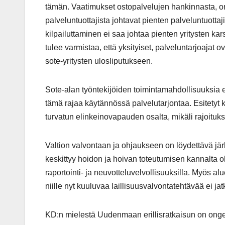
tämän. Vaatimukset ostopalvelujen hankinnasta, om
palveluntuottajista johtavat pienten palveluntuott
kilpailuttaminen ei saa johtaa pienten yritysten ka
tulee varmistaa, että yksityiset, palveluntarjoajat ov
sote-yritysten ulosliputukseen.
Sote-alan työntekijöiden toimintamahdollisuuksia ei tu
tämä rajaa käytännössä palvelutarjontaa. Esitetyt k
turvatun elinkeinovapauden osalta, mikäli rajoituksil
Valtion valvontaan ja ohjaukseen on löydettävä järk
keskittyy hoidon ja hoivan toteutumisen kannalta ol
raportointi- ja neuvotteluvelvollisuuksilla. Myös alu
niille nyt kuuluvaa laillisuusvalvontatehtävää ei 
KD:n mielestä Uudenmaan erillisratkaisun on ong