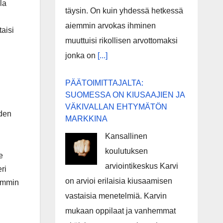
la
täysin. On kuin yhdessä hetkessä
aiemmin arvokas ihminen
aisi
muuttuisi rikollisen arvottomaksi
jonka on
[...]
PÄÄTOIMITTAJALTA:
SUOMESSA ON KIUSAAJIEN JA
VÄKIVALLAN EHTYMÄTÖN
iden
MARKKINA
Kansallinen
koulutuksen
e
arviointikeskus Karvi
ri
on arvioi erilaisia kiusaamisen
eämmin
vastaisia menetelmiä. Karvin
mukaan oppilaat ja vanhemmat