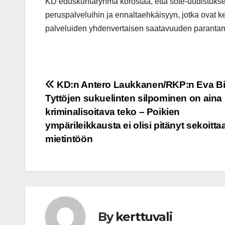
KD eduskuntaryhmä korostaa, että sote-uudistukse
peruspalveluihin ja ennaltaehkäisyyn, jotka ovat k
palveluiden yhdenvertaisen saatavuuden paranta
Post
KD:n Antero Laukkanen/RKP:n Eva Bi
Tyttöjen sukuelinten silpominen on aina
navigation
kriminalisoitava teko – Poikien
ympärileikkausta ei olisi pitänyt sekoitta
mietintöön
By
kerttuvali