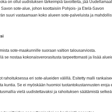
joka on ollut uudistuksen tärkeimpiä tavoitteita, jää Uudellamaal
 Savon sote-alue, johon koottaisiin Pohjois- ja Etelä-Savon
vän suuri vastaamaan koko alueen sote-palveluista ja mahdollist
si
ista sote-maakunnille suoraan valtion talousarviosta.
llä se nostaa kokonaisverorasitusta tarpeettomasti ja lisää alue
ot rahoituksessa eri sote-alueiden välillä. Esitetty malli rankaise
ta kuntia. Se ei myöskään huomioi tuotantokustannusten eroja e
usmallia vielä uudistettavaksi ja rahoituksen säätämistä selk