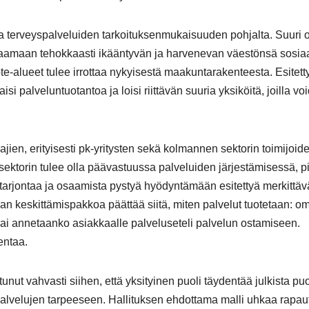
 ja terveyspalveluiden tarkoituksenmukaisuuden pohjalta. Suuri 
taamaan tehokkaasti ikääntyvän ja harvenevan väestönsä sosiaal
e-alueet tulee irrottaa nykyisestä maakuntarakenteesta. Esitett
 palveluntuotantoa ja loisi riittävän suuria yksiköitä, joilla vo
ajien, erityisesti pk-yritysten sekä kolmannen sektorin toimijoid
sektorin tulee olla päävastuussa palveluiden järjestämisessä, p
utarjontaa ja osaamista pystyä hyödyntämään esitettyä merkittäv
an keskittämispakkoa päättää siitä, miten palvelut tuotetaan: 
 vai annetaanko asiakkaalle palveluseteli palvelun ostamiseen.
entaa.
ut vahvasti siihen, että yksityinen puoli täydentää julkista puo
 palvelujen tarpeeseen. Hallituksen ehdottama malli uhkaa rapau