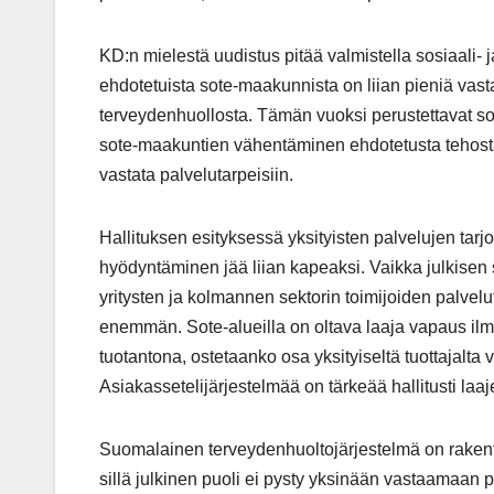
KD:n mielestä uudistus pitää valmistella sosiaali-
ehdotetuista sote-maakunnista on liian pieniä vas
terveydenhuollosta. Tämän vuoksi perustettavat sot
sote-maakuntien vähentäminen ehdotetusta tehostaisi
vastata palvelutarpeisiin.
Hallituksen esityksessä yksityisten palvelujen tarjo
hyödyntäminen jää liian kapeaksi. Vaikka julkisen 
yritysten ja kolmannen sektorin toimijoiden palvel
enemmän. Sote-alueilla on oltava laaja vapaus ilm
tuotantona, ostetaanko osa yksityiseltä tuottajalta
Asiakassetelijärjestelmää on tärkeää hallitusti laaj
Suomalainen terveydenhuoltojärjestelmä on rakentun
sillä julkinen puoli ei pysty yksinään vastaamaan