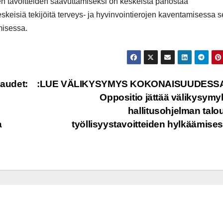
n tavoitteiden saavuttamiseksi on keskeistä panostaa
eskeisiä tekijöitä terveys- ja hyvinvointierojen kaventamisessa 
misessa.
audet:
:LUE VÄLIKYSYMYS KOKONAISUUDESS
Oppositio jättää välikysym
hallitusohjelman talou
a
työllisyystavoitteiden hylkäämise