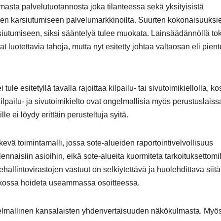
asta palvelutuotannosta joka tilanteessa sekä yksityisistä
ajien karsiutumiseen palvelumarkkinoilta. Suurten kokonaisuuksi
rsiutumiseen, siksi sääntelyä tulee muokata. Lainsäädännöllä tok
at luotettavia tahoja, mutta nyt esitetty johtaa valtaosan eli pien
le esitetyllä tavalla rajoittaa kilpailu- tai sivutoimikiellolla, k
ilpailu- ja sivutoimikielto ovat ongelmallisia myös perustuslaiss
le ei löydy erittäin perusteltuja syitä.
evä toimintamalli, jossa sote-alueiden raportointivelvollisuus
ennaisiin asioihin, eikä sote-alueita kuormiteta tarkoituksettomi
ehallintovirastojen vastuut on selkiytettävä ja huolehdittava siitä,
jatkossa hoideta useammassa osoitteessa.
elmallinen kansalaisten yhdenvertaisuuden näkökulmasta. Myö