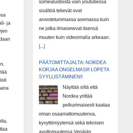
somealustoista vain youtubessa
sisältöä tekevät ovat
osa
arvostetummassa asemassa kuin
i- ja
ne jotka ilmaisewvat itsensä
yjen
muuten kuin videoimalla arkeaan.
idaan
[...]
PÄÄTOMITTAJALTA: NORDEA
en,
KORJAA ONGELMASI!! LOPETA
itää
SYYLLISTÄMINEN!!
ästi
Näyttää siltä että
omana
Nordea yrittää
pelkurimaisesti kaataa
oman osaamattomuutensa,
lta,
kyvyttömyytensä sekä teknisen
ttaa
avuttomuutensa Venäjän