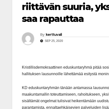
riittävän suuria, yk
saa rapauttaa
By
kerttuvali
SEP 25, 2020
Kristillisdemokraattinen eduskuntaryhmä pitää sosi
hallituksen lausunnoille lähettämää esitystä monin
KD eduskuntaryhmän tänään antamassa lausunnossa
maakuntamallin toteuttamiseen, rahoitukseen, yksi
sisältämät ongelmat tulisivat heikentämään uudist
parantamista, ennaltaehkäisevien palveluiden lisä