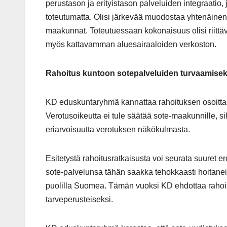
perustason ja erityistason palveluiden integraatio, 
toteutumatta. Olisi järkevää muodostaa yhtenäinen
maakunnat. Toteutuessaan kokonaisuus olisi riittä
myös kattavamman aluesairaaloiden verkoston.
Rahoitus kuntoon sotepalveluiden turvaamisek
KD eduskuntaryhmä kannattaa rahoituksen osoittam
Verotusoikeutta ei tule säätää sote-maakunnille, si
eriarvoisuutta verotuksen näkökulmasta.
Esitetystä rahoitusratkaisusta voi seurata suuret er
sote-palvelunsa tähän saakka tehokkaasti hoitanei
puolilla Suomea. Tämän vuoksi KD ehdottaa rahoit
tarveperusteiseksi.