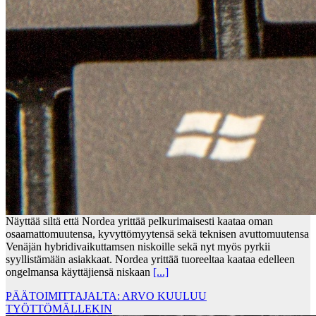
Näyttää siltä että Nordea yrittää pelkurimaisesti kaataa oman
osaamattomuutensa, kyvyttömyytensä sekä teknisen avuttomuutensa
Venäjän hybridivaikuttamsen niskoille sekä nyt myös pyrkii
syyllistämään asiakkaat. Nordea yrittää tuoreeltaa kaataa edelleen
ongelmansa käyttäjiensä niskaan
[...]
PÄÄTOIMITTAJALTA: ARVO KUULUU
TYÖTTÖMÄLLEKIN