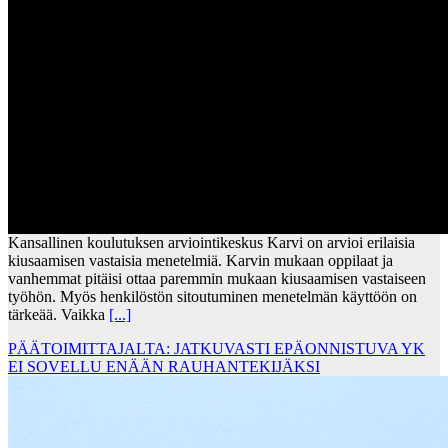
Kansallinen koulutuksen arviointikeskus Karvi on arvioi erilaisia
kiusaamisen vastaisia menetelmiä. Karvin mukaan oppilaat ja
vanhemmat pitäisi ottaa paremmin mukaan kiusaamisen vastaiseen
työhön. Myös henkilöstön sitoutuminen menetelmän käyttöön on
tärkeää. Vaikka
[...]
PÄÄTOIMITTAJALTA: JATKUVASTI EPÄONNISTUVA YK
EI SOVELLU ENÄÄN RAUHANTEKIJÄKSI