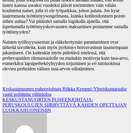
lasten kanssa useaksi vuodeksi jäävät useimmiten vain vähän
koulutetut naiset, jolla ei ole työpaikkaa, johon palata. Jos kyse
laajemmasta työttömyysongelmasta, kuinka kotihoidontuen poisto
siihen auttaa? Vai pitäisikö samalla logiikalla ajatella, että
lopettamalla työttömyyskorvausten maksamisen poistamme samalla
työttömyyden?
Naisten työllisyysaseman ja eläkekertymän parantaminen ovat
tärkeitä tavoitteita, kuin myös pyrkimys hoivavastuun tasaisempaan
jakamiseen. On kuitenkin myös pidettävä mielessä, että
perhevapaiden olemassaololle on muitakin motiiveja kuin tasa-arvo,
esimerkiksi lapsiperheköyhyyden torjuminen ja eri tuloluokissa
olevien perheiden välisen tasa-arvon edistäminen.
Post
Keskustanuorten puheenjohtaja Hilkka Kemppi: Yhteiskuntarauha
vaatii poliittista väliintuloa
navigation
KESKUSTANUORTEN PUHEENJOHTAJA:
PERUSKOULUJEN SIIRRYTTÄVÄ KAHDEN OPETTAJAN
LUOKKAHUONEISIIN