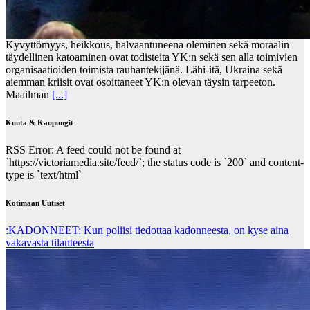
Kyvyttömyys, heikkous, halvaantuneena oleminen sekä moraalin
täydellinen katoaminen ovat todisteita YK:n sekä sen alla toimivien
organisaatioiden toimista rauhantekijänä. Lähi-itä, Ukraina sekä
aiemman kriisit ovat osoittaneet YK:n olevan täysin tarpeeton.
Maailman
[...]
Kunta & Kaupungit
RSS Error: A feed could not be found at
`https://victoriamedia.site/feed/`; the status code is `200` and content-
type is `text/html`
Kotimaan Uutiset
:KADONNEET: Kun poliisi tiedottaa kadonneesta, on kyse aina
vakavasta tilanteesta