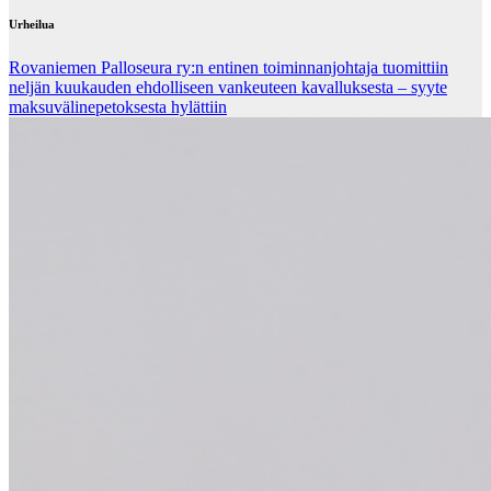
Urheilua
Rovaniemen Palloseura ry:n entinen toiminnanjohtaja tuo­mit­tiin
neljän kuu­kau­den eh­dol­li­seen van­keu­teen ka­val­luk­ses­ta – syyte
mak­su­vä­li­ne­pe­tok­ses­ta hy­lät­tiin