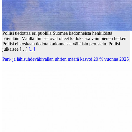
Poliisi tiedottaa eri puolilla Suomea kadonneista henkilöistä
päivittäin. Välillä ihmiset ovat olleet kadoksissa vain pienen hetken.
Poliisi ei koskaan tiedota kadonneista vähäisin perustein. Poliisi
julkaisee […]
[...]
Pari- ja lähisuhdeväkivallan uhrien määrä kasvoi 20 % vuonna 2025