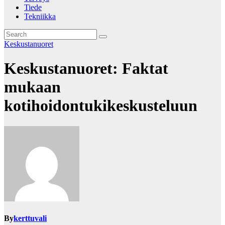
Tiede
Tekniikka
Keskustanuoret
Keskustanuoret: Faktat
mukaan
kotihoidontukikeskusteluun
By
kerttuvali