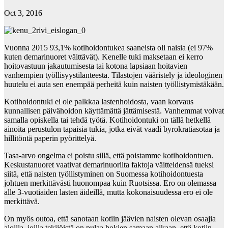
Oct 3, 2016
Vuonna 2015 93,1% kotihoidontukea saaneista oli naisia (ei 97%
kuten demarinuoret väittävät). Kenelle tuki maksetaan ei kerro
hoitovastuun jakautumisesta tai kotona lapsiaan hoitavien
vanhempien työllisyystilanteesta. Tilastojen vääristely ja ideologinen
huutelu ei auta sen enempää perheitä kuin naisten työllistymistäkään.
Kotihoidontuki ei ole palkkaa lastenhoidosta, vaan korvaus
kunnallisen päivähoidon käyttämättä jättämisestä. Vanhemmat voivat
samalla opiskella tai tehdä työtä. Kotihoidontuki on tällä hetkellä
ainoita perustulon tapaisia tukia, jotka eivät vaadi byrokratiasotaa ja
hillitöntä paperin pyörittelyä.
Tasa-arvo ongelma ei poistu sillä, että poistamme kotihoidontuen.
Keskustanuoret vaativat demarinuorilta faktoja väitteidensä tueksi
siitä, että naisten työllistyminen on Suomessa kotihoidontuesta
johtuen merkittävästi huonompaa kuin Ruotsissa. Ero on olemassa
alle 3-vuotiaiden lasten äideillä, mutta kokonaisuudessa ero ei ole
merkittävä.
On myös outoa, että sanotaan kotiin jäävien naisten olevan osaajia
aloilla, joilla tekijöistä on pulaa hokien samaan aikaan, että kotiin