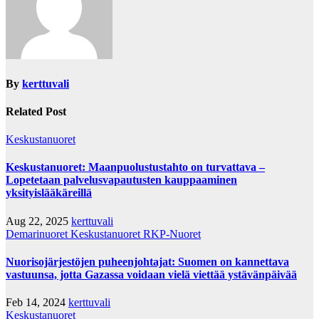
By
kerttuvali
Related Post
Keskustanuoret
Keskustanuoret: Maanpuolustustahto on turvattava –
Lopetetaan palvelusvapautusten kauppaaminen
yksityislääkäreillä
Aug 22, 2025
kerttuvali
Demarinuoret
Keskustanuoret
RKP-Nuoret
Nuorisojärjestöjen puheenjohtajat: Suomen on kannettava
vastuunsa, jotta Gazassa voidaan vielä viettää ystävänpäivää
Feb 14, 2024
kerttuvali
Keskustanuoret