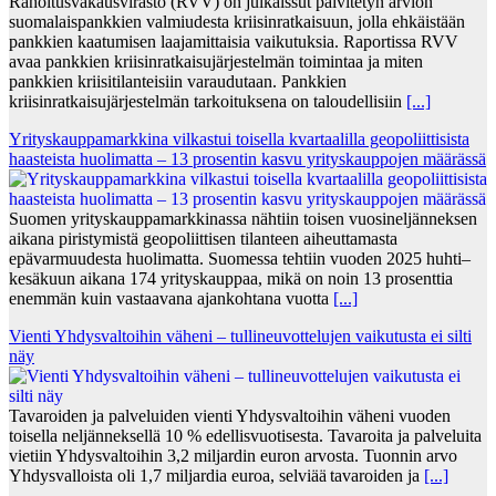
Rahoitusvakausvirasto (RVV) on julkaissut päivitetyn arvion
suomalaispankkien valmiudesta kriisinratkaisuun, jolla ehkäistään
pankkien kaatumisen laajamittaisia vaikutuksia. Raportissa RVV
avaa pankkien kriisinratkaisujärjestelmän toimintaa ja miten
pankkien kriisitilanteisiin varaudutaan. Pankkien
kriisinratkaisujärjestelmän tarkoituksena on taloudellisiin
[...]
Yrityskauppamarkkina vilkastui toisella kvartaalilla geopoliittisista
haasteista huolimatta – 13 prosentin kasvu yrityskauppojen määrässä
Suomen yrityskauppamarkkinassa nähtiin toisen vuosineljänneksen
aikana piristymistä geopoliittisen tilanteen aiheuttamasta
epävarmuudesta huolimatta. Suomessa tehtiin vuoden 2025 huhti–
kesäkuun aikana 174 yrityskauppaa, mikä on noin 13 prosenttia
enemmän kuin vastaavana ajankohtana vuotta
[...]
Vienti Yhdysvaltoihin väheni – tullineuvottelujen vaikutusta ei silti
näy
Tavaroiden ja palveluiden vienti Yhdysvaltoihin väheni vuoden
toisella neljänneksellä 10 % edellisvuotisesta. Tavaroita ja palveluita
vietiin Yhdysvaltoihin 3,2 miljardin euron arvosta. Tuonnin arvo
Yhdysvalloista oli 1,7 miljardia euroa, selviää tavaroiden ja
[...]