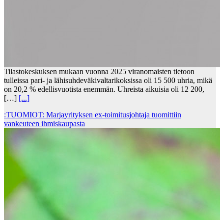
Tilastokeskuksen mukaan vuonna 2025 viranomaisten tietoon
tulleissa pari- ja lähisuhdeväkivaltarikoksissa oli 15 500 uhria, mikä
on 20,2 % edellisvuotista enemmän. Uhreista aikuisia oli 12 200,
[…]
[...]
:TUOMIOT: Marjayrityksen ex-toimitusjohtaja tuomittiin
vankeuteen ihmiskaupasta