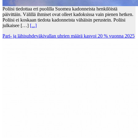
Poliisi tiedottaa eri puolilla Suomea kadonneista henkilöistä
päivittäin. Välillä ihmiset ovat olleet kadoksissa vain pienen hetken.
Poliisi ei koskaan tiedota kadonneista vähäisin perustein. Poliisi
julkaisee […]
[...]
Pari- ja lähisuhdeväkivallan uhrien määrä kasvoi 20 % vuonna 2025