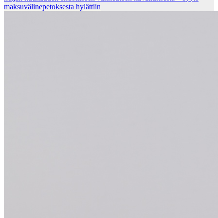
mak­su­vä­li­ne­pe­tok­ses­ta hy­lät­tiin