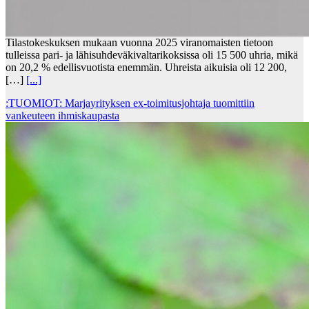
Tilastokeskuksen mukaan vuonna 2025 viranomaisten tietoon
tulleissa pari- ja lähisuhdeväkivaltarikoksissa oli 15 500 uhria, mikä
on 20,2 % edellisvuotista enemmän. Uhreista aikuisia oli 12 200,
[…]
[...]
:TUOMIOT: Marjayrityksen ex-toimitusjohtaja tuomittiin
vankeuteen ihmiskaupasta