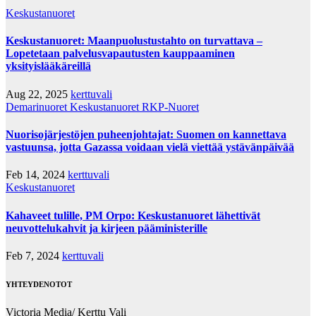
Keskustanuoret
Keskustanuoret: Maanpuolustustahto on turvattava –
Lopetetaan palvelusvapautusten kauppaaminen
yksityislääkäreillä
Aug 22, 2025
kerttuvali
Demarinuoret
Keskustanuoret
RKP-Nuoret
Nuorisojärjestöjen puheenjohtajat: Suomen on kannettava
vastuunsa, jotta Gazassa voidaan vielä viettää ystävänpäivää
Feb 14, 2024
kerttuvali
Keskustanuoret
Kahaveet tulille, PM Orpo: Keskustanuoret lähettivät
neuvottelukahvit ja kirjeen pääministerille
Feb 7, 2024
kerttuvali
YHTEYDENOTOT
Victoria Media/ Kerttu Vali