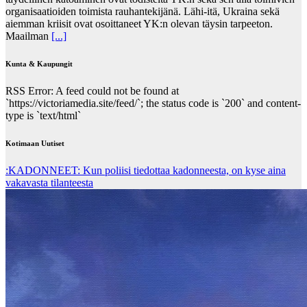
organisaatioiden toimista rauhantekijänä. Lähi-itä, Ukraina sekä
aiemman kriisit ovat osoittaneet YK:n olevan täysin tarpeeton.
Maailman
[...]
Kunta & Kaupungit
RSS Error: A feed could not be found at
`https://victoriamedia.site/feed/`; the status code is `200` and content-
type is `text/html`
Kotimaan Uutiset
:KADONNEET: Kun poliisi tiedottaa kadonneesta, on kyse aina
vakavasta tilanteesta