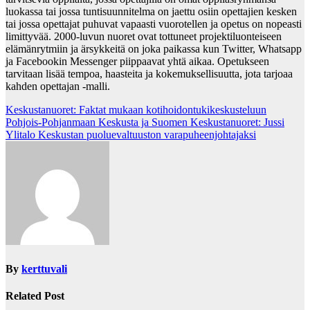
luokassa tai jossa tuntisuunnitelma on jaettu osiin opettajien kesken
tai jossa opettajat puhuvat vapaasti vuorotellen ja opetus on nopeasti
limittyvää. 2000-luvun nuoret ovat tottuneet projektiluonteiseen
elämänrytmiin ja ärsykkeitä on joka paikassa kun Twitter, Whatsapp
ja Facebookin Messenger piippaavat yhtä aikaa. Opetukseen
tarvitaan lisää tempoa, haasteita ja kokemuksellisuutta, jota tarjoaa
kahden opettajan -malli.
Post
Keskustanuoret: Faktat mukaan kotihoidontukikeskusteluun
Pohjois-Pohjanmaan Keskusta ja Suomen Keskustanuoret: Jussi
navigation
Ylitalo Keskustan puoluevaltuuston varapuheenjohtajaksi
By
kerttuvali
Related Post