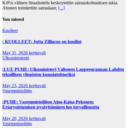
KrP:n välinen finaaliottelu keskeytettiin sairauskohtauksen takia.
Ahonen toimitettiin sairaalaan,
[...]
You missed
Kuolleet
: KUOLLEET: Jutta Zilliacus on kuollut
May 31, 2026
kerttuvali
Ulkoministeriö
:LUE PUHE: Ulkoministeri Valtonen Lappeenrannan-Lahden
teknillisen yliopiston kunniatohtoriksi
May 23, 2026
kerttuvali
Vasemmistoliitto
:PUHE: Vasemmistoliiton Aino-Kaisa Pekonen:
Eriarvoistumisen pysäyttäminen luo turvallisuutta
May 20, 2026
kerttuvali
Vasemmistoliitto