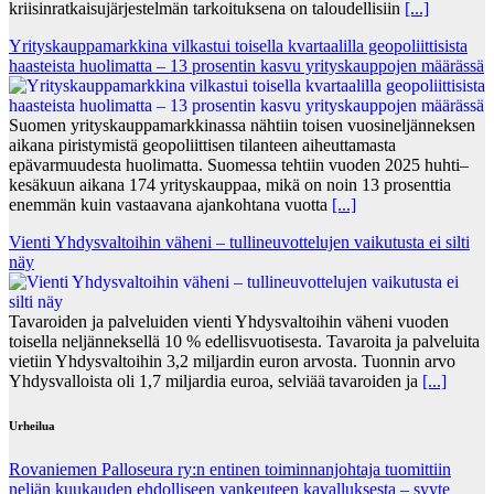
kriisinratkaisujärjestelmän tarkoituksena on taloudellisiin
[...]
Yrityskauppamarkkina vilkastui toisella kvartaalilla geopoliittisista
haasteista huolimatta – 13 prosentin kasvu yrityskauppojen määrässä
Suomen yrityskauppamarkkinassa nähtiin toisen vuosineljänneksen
aikana piristymistä geopoliittisen tilanteen aiheuttamasta
epävarmuudesta huolimatta. Suomessa tehtiin vuoden 2025 huhti–
kesäkuun aikana 174 yrityskauppaa, mikä on noin 13 prosenttia
enemmän kuin vastaavana ajankohtana vuotta
[...]
Vienti Yhdysvaltoihin väheni – tullineuvottelujen vaikutusta ei silti
näy
Tavaroiden ja palveluiden vienti Yhdysvaltoihin väheni vuoden
toisella neljänneksellä 10 % edellisvuotisesta. Tavaroita ja palveluita
vietiin Yhdysvaltoihin 3,2 miljardin euron arvosta. Tuonnin arvo
Yhdysvalloista oli 1,7 miljardia euroa, selviää tavaroiden ja
[...]
Urheilua
Rovaniemen Palloseura ry:n entinen toiminnanjohtaja tuo­mit­tiin
neljän kuu­kau­den eh­dol­li­seen van­keu­teen ka­val­luk­ses­ta – syyte