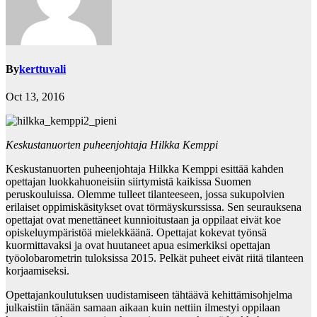
By
kerttuvali
Oct 13, 2016
Keskustanuorten puheenjohtaja Hilkka Kemppi
Keskustanuorten puheenjohtaja Hilkka Kemppi esittää kahden
opettajan luokkahuoneisiin siirtymistä kaikissa Suomen
peruskouluissa. Olemme tulleet tilanteeseen, jossa sukupolvien
erilaiset oppimiskäsitykset ovat törmäyskurssissa. Sen seurauksena
opettajat ovat menettäneet kunnioitustaan ja oppilaat eivät koe
opiskeluympäristöä mielekkäänä. Opettajat kokevat työnsä
kuormittavaksi ja ovat huutaneet apua esimerkiksi opettajan
työolobarometrin tuloksissa 2015. Pelkät puheet eivät riitä tilanteen
korjaamiseksi.
Opettajankoulutuksen uudistamiseen tähtäävä kehittämisohjelma
julkaistiin tänään samaan aikaan kuin nettiin ilmestyi oppilaan