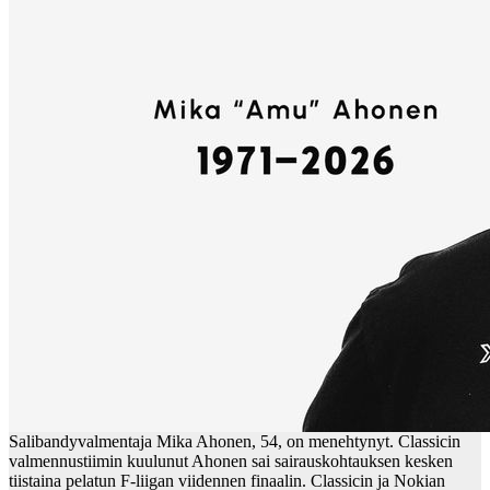
Salibandyvalmentaja Mika Ahonen, 54, on menehtynyt. Classicin
valmennustiimin kuulunut Ahonen sai sairauskohtauksen kesken
tiistaina pelatun F-liigan viidennen finaalin. Classicin ja Nokian