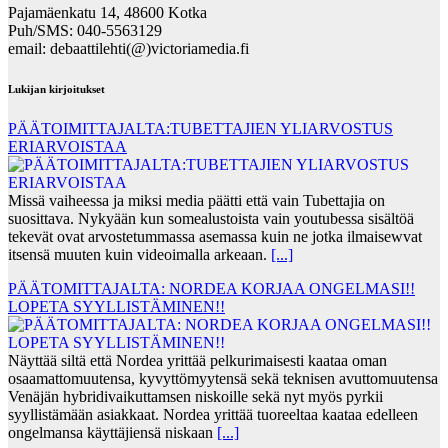
Pajamäenkatu 14, 48600 Kotka
Puh/SMS: 040-5563129
email: debaattilehti(@)victoriamedia.fi
Lukijan kirjoitukset
PÄÄTOIMITTAJALTA:TUBETTAJIEN YLIARVOSTUS
ERIARVOISTAA
Missä vaiheessa ja miksi media päätti että vain Tubettajia on
suosittava. Nykyään kun somealustoista vain youtubessa sisältöä
tekevät ovat arvostetummassa asemassa kuin ne jotka ilmaisewvat
itsensä muuten kuin videoimalla arkeaan.
[...]
PÄÄTOMITTAJALTA: NORDEA KORJAA ONGELMASI!!
LOPETA SYYLLISTÄMINEN!!
Näyttää siltä että Nordea yrittää pelkurimaisesti kaataa oman
osaamattomuutensa, kyvyttömyytensä sekä teknisen avuttomuutensa
Venäjän hybridivaikuttamsen niskoille sekä nyt myös pyrkii
syyllistämään asiakkaat. Nordea yrittää tuoreeltaa kaataa edelleen
ongelmansa käyttäjiensä niskaan
[...]