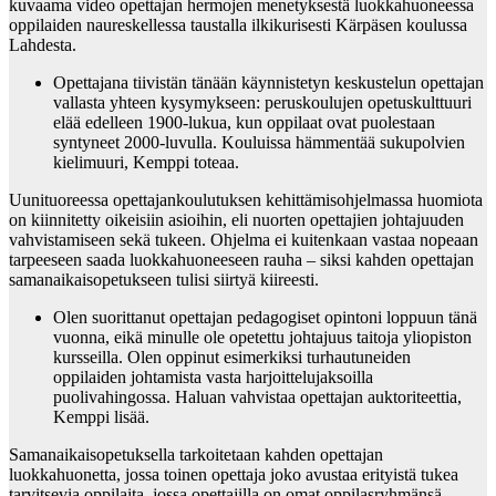
kuvaama video opettajan hermojen menetyksestä luokkahuoneessa
oppilaiden naureskellessa taustalla ilkikurisesti Kärpäsen koulussa
Lahdesta.
Opettajana tiivistän tänään käynnistetyn keskustelun opettajan
vallasta yhteen kysymykseen: peruskoulujen opetuskulttuuri
elää edelleen 1900-lukua, kun oppilaat ovat puolestaan
syntyneet 2000-luvulla. Kouluissa hämmentää sukupolvien
kielimuuri, Kemppi toteaa.
Uunituoreessa opettajankoulutuksen kehittämisohjelmassa huomiota
on kiinnitetty oikeisiin asioihin, eli nuorten opettajien johtajuuden
vahvistamiseen sekä tukeen. Ohjelma ei kuitenkaan vastaa nopeaan
tarpeeseen saada luokkahuoneeseen rauha – siksi kahden opettajan
samanaikaisopetukseen tulisi siirtyä kiireesti.
Olen suorittanut opettajan pedagogiset opintoni loppuun tänä
vuonna, eikä minulle ole opetettu johtajuus taitoja yliopiston
kursseilla. Olen oppinut esimerkiksi turhautuneiden
oppilaiden johtamista vasta harjoittelujaksoilla
puolivahingossa. Haluan vahvistaa opettajan auktoriteettia,
Kemppi lisää.
Samanaikaisopetuksella tarkoitetaan kahden opettajan
luokkahuonetta, jossa toinen opettaja joko avustaa erityistä tukea
tarvitsevia oppilaita, jossa opettajilla on omat oppilasryhmänsä