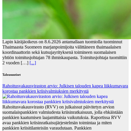
Lapin käräjäoikeus on 8.6.2026 antamallaan tuomiolla tuominnut
Thaimaasta Suomeen marjanpoimijoita välittäneen thaimaalaisen
koordinaattorin sekä kutsujayrityksenä toimineen suomalaisen
yhtiön toimitusjohtajan 78 ihmiskaupasta. Toimitusjohtaja tuomittiin
2 vuoden […]
[...]
Talousuutiset
Rahoitusvakausviraston arvio: Julkisen talouden kapea liikkumavara
korostaa pankkien kriisivalmiuksien merkitystä
Rahoitusvakausvirasto (RVV) on julkaissut päivitetyn arvion
suomalaispankkien valmiudesta kriisinratkaisuun, jolla ehkäistään
pankkien kaatumisen laajamittaisia vaikutuksia. Raportissa RVV
avaa pankkien kriisinratkaisujärjestelmän toimintaa ja miten
pankkien kriisitilanteisiin varaudutaan. Pankkien