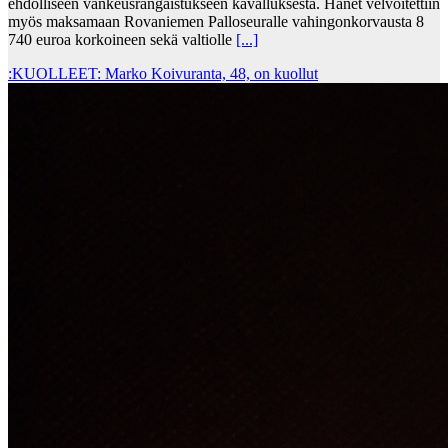
ehdolliseen vankeusrangaistukseen kavalluksesta. Hänet velvoitettiin
myös maksamaan Rovaniemen Palloseuralle vahingonkorvausta 8
740 euroa korkoineen sekä valtiolle
[...]
:KUOLLEET: Marko Koivuranta, 48, on kuollut