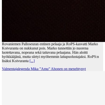
Rovaniemen Palloseuran entinen pelaaja ja RoPS-kasvatti Marko
Koivuranta on nukkunut pois. Marko tunnettiin jo nuorena
luotettavana, nopeana sekä taitavana pelaajana. Hän aloitti
hyökkääjänä, mutta siirtyi myöhemmin laitapuolustajaksi. RoPS:n
lisäksi Koivuranta
[...]
Valmentajalegenda Mika ”Amu” Ahonen on menehtynyt