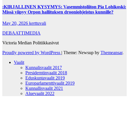
:KIRJALLINEN KYSYMYS: Vasemmistoliiton Pia Lohikoski:
Missä viipyy Orpon hallituksen drooniohjeistus kunnille?
May 20, 2026
kerttuvali
DEBAATTIMEDIA
Victoria Median Politiikkasivut
Proudly powered by WordPress
|
Theme: Newsup by
Themeansar
.
Vaalit
Kunnalisvaalit 2017
Presiderntinvaalit 2018
Eduskuntavaalit 2019
Europarlamenttivaalit 2019
Kunnallisvaalit 2021
Aluevaalit 2022