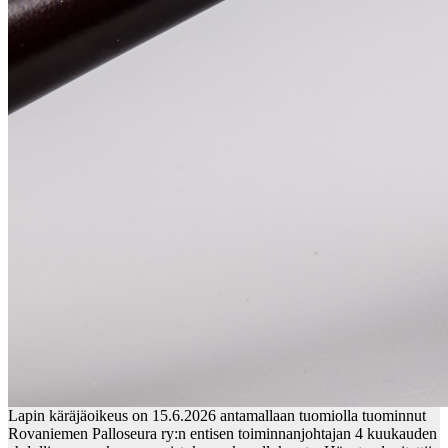
Lapin käräjäoikeus on 15.6.2026 antamallaan tuomiolla tuominnut
Rovaniemen Palloseura ry:n entisen toiminnanjohtajan 4 kuukauden