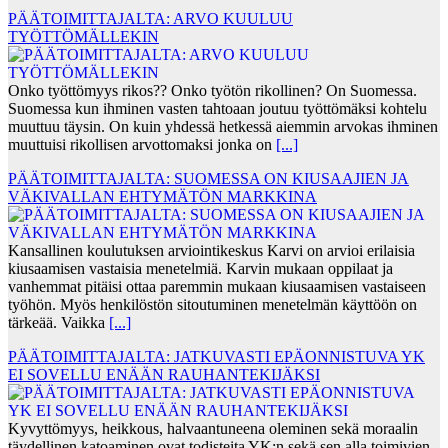
PÄÄTOIMITTAJALTA: ARVO KUULUU
TYÖTTÖMÄLLEKIN
Onko työttömyys rikos?? Onko työtön rikollinen? On Suomessa.
Suomessa kun ihminen vasten tahtoaan joutuu työttömäksi kohtelu
muuttuu täysin. On kuin yhdessä hetkessä aiemmin arvokas ihminen
muuttuisi rikollisen arvottomaksi jonka on
[...]
PÄÄTOIMITTAJALTA: SUOMESSA ON KIUSAAJIEN JA
VÄKIVALLAN EHTYMÄTÖN MARKKINA
Kansallinen koulutuksen arviointikeskus Karvi on arvioi erilaisia
kiusaamisen vastaisia menetelmiä. Karvin mukaan oppilaat ja
vanhemmat pitäisi ottaa paremmin mukaan kiusaamisen vastaiseen
työhön. Myös henkilöstön sitoutuminen menetelmän käyttöön on
tärkeää. Vaikka
[...]
PÄÄTOIMITTAJALTA: JATKUVASTI EPÄONNISTUVA YK
EI SOVELLU ENÄÄN RAUHANTEKIJÄKSI
Kyvyttömyys, heikkous, halvaantuneena oleminen sekä moraalin
täydellinen katoaminen ovat todisteita YK:n sekä sen alla toimivien