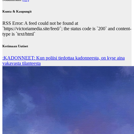
Kunta & Kaupungit
RSS Error: A feed could not be found at
`https://victoriamedia.site/feed/`; the status code is `200` and content-
type is `text/html`
Kotimaan Uutiset
:KADONNEET: Kun poliisi tiedottaa kadonneesta, on kyse aina
vakavasta tilanteesta