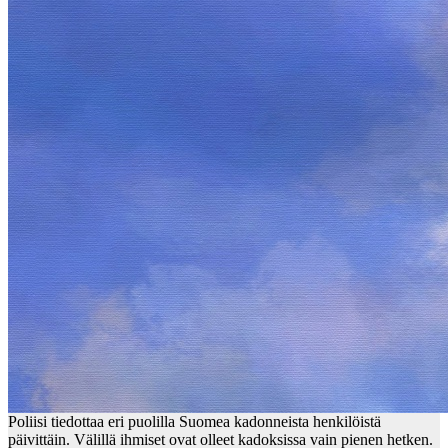
Poliisi tiedottaa eri puolilla Suomea kadonneista henkilöistä
päivittäin. Välillä ihmiset ovat olleet kadoksissa vain pienen hetken.