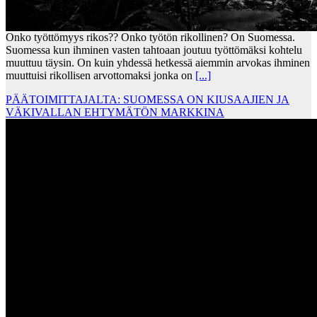
Onko työttömyys rikos?? Onko työtön rikollinen? On Suomessa.
Suomessa kun ihminen vasten tahtoaan joutuu työttömäksi kohtelu
muuttuu täysin. On kuin yhdessä hetkessä aiemmin arvokas ihminen
muuttuisi rikollisen arvottomaksi jonka on
[...]
PÄÄTOIMITTAJALTA: SUOMESSA ON KIUSAAJIEN JA
VÄKIVALLAN EHTYMÄTÖN MARKKINA