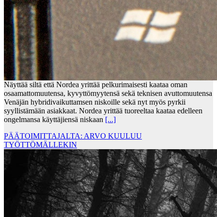
Näyttää siltä että Nordea yrittää pelkurimaisesti kaataa oman
osaamattomuutensa, kyvyttömyytensä sekä teknisen avuttomuutensa
Venäjän hybridivaikuttamsen niskoille sekä nyt myös pyrkii
syyllistämään asiakkaat. Nordea yrittää tuoreeltaa kaataa edelleen
ongelmansa käyttäjiensä niskaan
[...]
PÄÄTOIMITTAJALTA: ARVO KUULUU
TYÖTTÖMÄLLEKIN