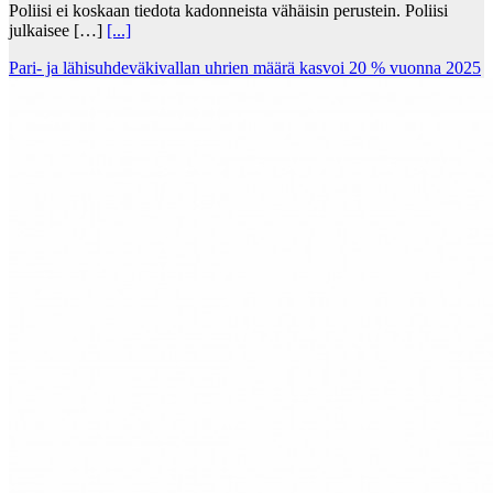
Poliisi ei koskaan tiedota kadonneista vähäisin perustein. Poliisi
julkaisee […]
[...]
Pari- ja lähisuhdeväkivallan uhrien määrä kasvoi 20 % vuonna 2025