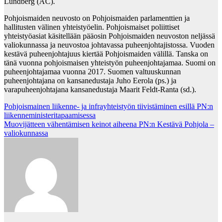
Lundberg (ÅC).
Pohjoismaiden neuvosto on Pohjoismaiden parlamenttien ja
hallitusten välinen yhteistyöelin. Pohjoismaiset poliittiset
yhteistyöasiat käsitellään pääosin Pohjoismaiden neuvoston neljässä
valiokunnassa ja neuvostoa johtavassa puheenjohtajistossa. Vuoden
kestävä puheenjohtajuus kiertää Pohjoismaiden välillä. Tanska on
tänä vuonna pohjoismaisen yhteistyön puheenjohtajamaa. Suomi on
puheenjohtajamaa vuonna 2017. Suomen valtuuskunnan
puheenjohtajana on kansanedustaja Juho Eerola (ps.) ja
varapuheenjohtajana kansanedustaja Maarit Feldt-Ranta (sd.).
Post
Pohjoismainen liikenne- ja infrayhteistyön tiivistäminen esillä PN:n
liikenneministeritapaamisessa
navigation
Muovijätteen vähentämisen keinot aiheena PN:n Kestävä Pohjola –
valiokunnassa