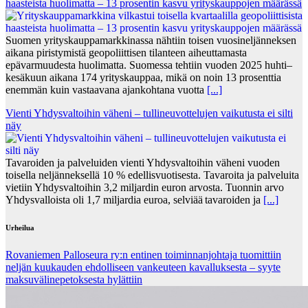
haasteista huolimatta – 13 prosentin kasvu yrityskauppojen määrässä
Suomen yrityskauppamarkkinassa nähtiin toisen vuosineljänneksen
aikana piristymistä geopoliittisen tilanteen aiheuttamasta
epävarmuudesta huolimatta. Suomessa tehtiin vuoden 2025 huhti–
kesäkuun aikana 174 yrityskauppaa, mikä on noin 13 prosenttia
enemmän kuin vastaavana ajankohtana vuotta
[...]
Vienti Yhdysvaltoihin väheni – tullineuvottelujen vaikutusta ei silti
näy
Tavaroiden ja palveluiden vienti Yhdysvaltoihin väheni vuoden
toisella neljänneksellä 10 % edellisvuotisesta. Tavaroita ja palveluita
vietiin Yhdysvaltoihin 3,2 miljardin euron arvosta. Tuonnin arvo
Yhdysvalloista oli 1,7 miljardia euroa, selviää tavaroiden ja
[...]
Urheilua
Rovaniemen Palloseura ry:n entinen toiminnanjohtaja tuo­mit­tiin
neljän kuu­kau­den eh­dol­li­seen van­keu­teen ka­val­luk­ses­ta – syyte
mak­su­vä­li­ne­pe­tok­ses­ta hy­lät­tiin