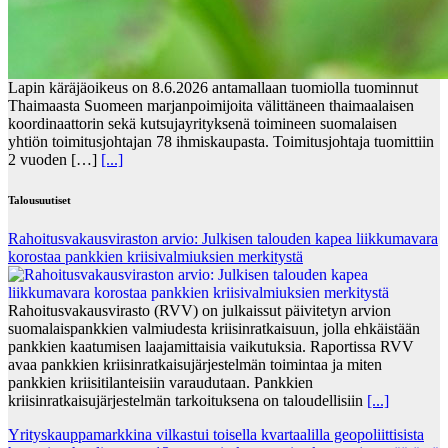
Lapin käräjäoikeus on 8.6.2026 antamallaan tuomiolla tuominnut
Thaimaasta Suomeen marjanpoimijoita välittäneen thaimaalaisen
koordinaattorin sekä kutsujayrityksenä toimineen suomalaisen
yhtiön toimitusjohtajan 78 ihmiskaupasta. Toimitusjohtaja tuomittiin
2 vuoden […]
[...]
Talousuutiset
Rahoitusvakausviraston arvio: Julkisen talouden kapea liikkumavara
korostaa pankkien kriisivalmiuksien merkitystä
Rahoitusvakausvirasto (RVV) on julkaissut päivitetyn arvion
suomalaispankkien valmiudesta kriisinratkaisuun, jolla ehkäistään
pankkien kaatumisen laajamittaisia vaikutuksia. Raportissa RVV
avaa pankkien kriisinratkaisujärjestelmän toimintaa ja miten
pankkien kriisitilanteisiin varaudutaan. Pankkien
kriisinratkaisujärjestelmän tarkoituksena on taloudellisiin
[...]
Yrityskauppamarkkina vilkastui toisella kvartaalilla geopoliittisista