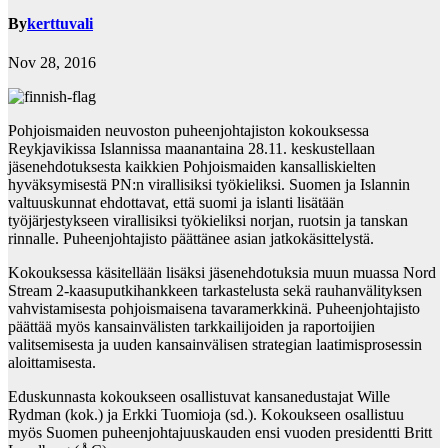
By
kerttuvali
Nov 28, 2016
Pohjoismaiden neuvoston puheenjohtajiston kokouksessa
Reykjavikissa Islannissa maanantaina 28.11. keskustellaan
jäsenehdotuksesta kaikkien Pohjoismaiden kansalliskielten
hyväksymisestä PN:n virallisiksi työkieliksi. Suomen ja Islannin
valtuuskunnat ehdottavat, että suomi ja islanti lisätään
työjärjestykseen virallisiksi työkieliksi norjan, ruotsin ja tanskan
rinnalle. Puheenjohtajisto päättänee asian jatkokäsittelystä.
Kokouksessa käsitellään lisäksi jäsenehdotuksia muun muassa Nord
Stream 2-kaasuputkihankkeen tarkastelusta sekä rauhanvälityksen
vahvistamisesta pohjoismaisena tavaramerkkinä. Puheenjohtajisto
päättää myös kansainvälisten tarkkailijoiden ja raportoijien
valitsemisesta ja uuden kansainvälisen strategian laatimisprosessin
aloittamisesta.
Eduskunnasta kokoukseen osallistuvat kansanedustajat Wille
Rydman (kok.) ja Erkki Tuomioja (sd.). Kokoukseen osallistuu
myös Suomen puheenjohtajuuskauden ensi vuoden presidentti Britt