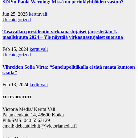
SDP:n Paula Werning: Missä on perintäyhtiöiden vastuu?
Jun 25, 2025
kerttuvali
Uncategorized
Tasavallan presidentin virkaanastujaiset järjestetään 1.
maaliskuuta 2024 – Yle näyttää virkaanastujaiset suorana
Feb 15, 2024
kerttuvali
Uncategorized
Vihreiden Sofia Virta: “Sanelupolitiikalla ei tätä maata kuntoon
saada”
Feb 13, 2024
kerttuvali
YHTEYDENOTOT
Victoria Media/ Kerttu Vali
Pajamäenkatu 14, 48600 Kotka
Puh/SMS: 040-5563129
email: debaattilehti(@)victoriamedia.fi