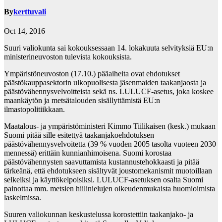
By
kerttuvali
Oct 14, 2016
Suuri valiokunta sai kokouksessaan 14. lokakuuta selvityksiä EU:n
ministerineuvoston tulevista kokouksista.
Ympäristöneuvoston (17.10.) pääaiheita ovat ehdotukset
päästökauppasektorin ulkopuolisesta jäsenmaiden taakanjaosta ja
päästövähennysvelvoitteista sekä ns. LULUCF-asetus, joka koskee
maankäytön ja metsätalouden sisällyttämistä EU:n
ilmastopolitiikkaan.
Maatalous- ja ympäristöministeri Kimmo Tiilikaisen (kesk.) mukaan
Suomi pitää sille esitettyä taakanjakoehdotuksen
päästövähennysvelvoitetta (39 % vuoden 2005 tasolta vuoteen 2030
mennessä) erittäin kunnianhimoisena. Suomi korostaa
päästövähennysten saavuttamista kustannustehokkaasti ja pitää
tärkeänä, että ehdotukseen sisältyvät joustomekanismit muotoillaan
selkeiksi ja käyttökelpoisiksi. LULUCF-asetuksen osalta Suomi
painottaa mm. metsien hiilinielujen oikeudenmukaista huomioimista
laskelmissa.
Suuren valiokunnan keskustelussa korostettiin taakanjako- ja