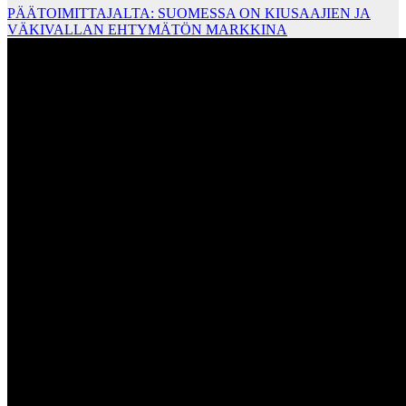
PÄÄTOIMITTAJALTA: SUOMESSA ON KIUSAAJIEN JA
VÄKIVALLAN EHTYMÄTÖN MARKKINA