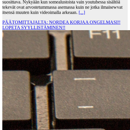
suosittava. Nykyään kun somealustoista vain youtubessa sisältöä
tekevät ovat arvostetummassa asemassa kuin ne jotka ilmaisewvat
itsensä muuten kuin videoimalla arkeaan.
[...]
PÄÄTOMITTAJALTA: NORDEA KORJAA ONGELMASI!!
LOPETA SYYLLISTÄMINEN!!