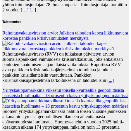
yhtiön toimitusjohtajan 78 ihmiskaupasta. Toimitusjohtaja tuomittiin
2 vuoden […]
[...]
Talousuutiset
Rahoitusvakausviraston arvio: Julkisen talouden kapea liikkumavara
korostaa pankkien kriisivalmiuksien merkitystä
Rahoitusvakausvirasto (RVV) on julkaissut päivitetyn arvion
suomalaispankkien valmiudesta kriisinratkaisuun, jolla ehkäistään
pankkien kaatumisen laajamittaisia vaikutuksia. Raportissa RVV
avaa pankkien kriisinratkaisujärjestelmän toimintaa ja miten
pankkien kriisitilanteisiin varaudutaan. Pankkien
kriisinratkaisujärjestelmän tarkoituksena on taloudellisiin
[...]
Yrityskauppamarkkina vilkastui toisella kvartaalilla geopoliittisista
haasteista huolimatta – 13 prosentin kasvu yrityskauppojen määrässä
Suomen yrityskauppamarkkinassa nähtiin toisen vuosineljänneksen
aikana piristymistä geopoliittisen tilanteen aiheuttamasta
epävarmuudesta huolimatta. Suomessa tehtiin vuoden 2025 huhti–
kesäkuun aikana 174 yrityskauppaa, mikä on noin 13 prosenttia