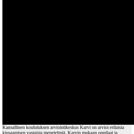
Kansallinen koulutuksen arviointikeskus Karvi on arvioi erilaisia
kiusaamisen vastaisia menetelmiä. Karvin mukaan oppilaat ja