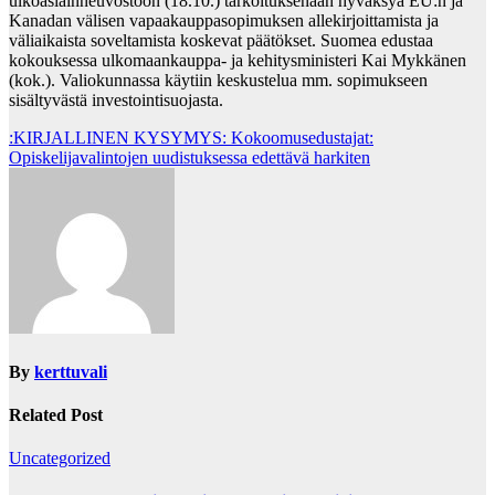
ulkoasiainneuvostoon (18.10.) tarkoituksenaan hyväksyä EU:n ja
Kanadan välisen vapaakauppasopimuksen allekirjoittamista ja
väliaikaista soveltamista koskevat päätökset. Suomea edustaa
kokouksessa ulkomaankauppa- ja kehitysministeri Kai Mykkänen
(kok.). Valiokunnassa käytiin keskustelua mm. sopimukseen
sisältyvästä investointisuojasta.
Post
:KIRJALLINEN KYSYMYS: Kokoomusedustajat:
Opiskelijavalintojen uudistuksessa edettävä harkiten
navigation
By
kerttuvali
Related Post
Uncategorized