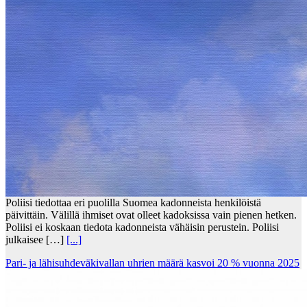
Poliisi tiedottaa eri puolilla Suomea kadonneista henkilöistä
päivittäin. Välillä ihmiset ovat olleet kadoksissa vain pienen hetken.
Poliisi ei koskaan tiedota kadonneista vähäisin perustein. Poliisi
julkaisee […]
[...]
Pari- ja lähisuhdeväkivallan uhrien määrä kasvoi 20 % vuonna 2025