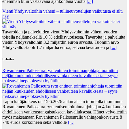
enemmän kuin vastaavana ajankohtana vuotta
[...]
Vienti Yhdysvaltoihin väheni – tullineuvottelujen vaikutusta ei silti
näy
Tavaroiden ja palveluiden vienti Yhdysvaltoihin väheni vuoden
toisella neljänneksellä 10 % edellisvuotisesta. Tavaroita ja palveluita
vietiin Yhdysvaltoihin 3,2 miljardin euron arvosta. Tuonnin arvo
Yhdysvalloista oli 1,7 miljardia euroa, selviää tavaroiden ja
[...]
Urheilua
Rovaniemen Palloseura ry:n entinen toiminnanjohtaja tuo­mit­tiin
neljän kuu­kau­den eh­dol­li­seen van­keu­teen ka­val­luk­ses­ta – syyte
mak­su­vä­li­ne­pe­tok­ses­ta hy­lät­tiin
Lapin käräjäoikeus on 15.6.2026 antamallaan tuomiolla tuominnut
Rovaniemen Palloseura ry:n entisen toiminnanjohtajan 4 kuukauden
ehdolliseen vankeusrangaistukseen kavalluksesta. Hänet velvoitettiin
myös maksamaan Rovaniemen Palloseuralle vahingonkorvausta 8
740 euroa korkoineen sekä valtiolle
[...]