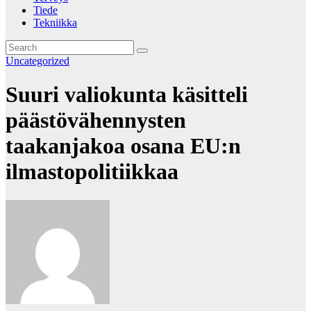
Tiede
Tekniikka
Uncategorized
Suuri valiokunta käsitteli
päästövähennysten
taakanjakoa osana EU:n
ilmastopolitiikkaa