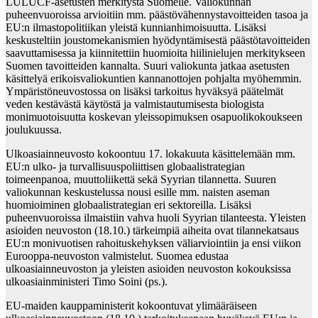
LULUCF-asetusten merkitystä Suomelle. Valiokunnan
puheenvuoroissa arvioitiin mm. päästövähennystavoitteiden tasoa ja
EU:n ilmastopolitiikan yleistä kunnianhimoisuutta. Lisäksi
keskusteltiin joustomekanismien hyödyntämisestä päästötavoitteiden
saavuttamisessa ja kiinnitettiin huomioita hiilinielujen merkitykseen
Suomen tavoitteiden kannalta. Suuri valiokunta jatkaa asetusten
käsittelyä erikoisvaliokuntien kannanottojen pohjalta myöhemmin.
Ympäristöneuvostossa on lisäksi tarkoitus hyväksyä päätelmät
veden kestävästä käytöstä ja valmistautumisesta biologista
monimuotoisuutta koskevan yleissopimuksen osapuolikokoukseen
joulukuussa.
Ulkoasiainneuvosto kokoontuu 17. lokakuuta käsittelemään mm.
EU:n ulko- ja turvallisuuspoliittisen globaalistrategian
toimeenpanoa, muuttoliikettä sekä Syyrian tilannetta. Suuren
valiokunnan keskustelussa nousi esille mm. naisten aseman
huomioiminen globaalistrategian eri sektoreilla. Lisäksi
puheenvuoroissa ilmaistiin vahva huoli Syyrian tilanteesta. Yleisten
asioiden neuvoston (18.10.) tärkeimpiä aiheita ovat tilannekatsaus
EU:n monivuotisen rahoituskehyksen väliarviointiin ja ensi viikon
Eurooppa-neuvoston valmistelut. Suomea edustaa
ulkoasiainneuvoston ja yleisten asioiden neuvoston kokouksissa
ulkoasiainministeri Timo Soini (ps.).
EU-maiden kauppaministerit kokoontuvat ylimääräiseen