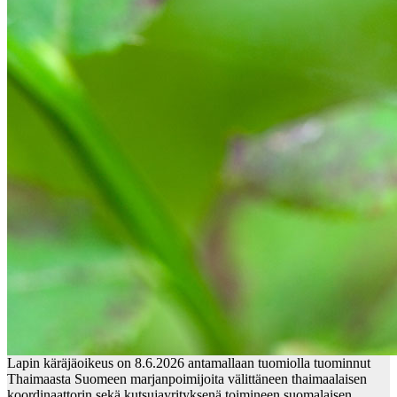
Lapin käräjäoikeus on 8.6.2026 antamallaan tuomiolla tuominnut
Thaimaasta Suomeen marjanpoimijoita välittäneen thaimaalaisen
koordinaattorin sekä kutsujayrityksenä toimineen suomalaisen