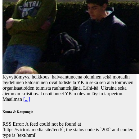
Kyvyttömyys, heikkous, halvaantuneena oleminen sekä moraalin
täydellinen katoaminen ovat todisteita YK:n sekä sen alla toimivien
organisaatioiden toimista rauhantekijänä. Lähi-itä, Ukraina sekä
aiemman kriisit ovat osoittaneet YK:n olevan täysin tarpeeton.
Maailman
[...]
Kunta & Kaupungit
RSS Error: A feed could not be found at
`https://victoriamedia.site/feed/`; the status code is `200` and content-
type is `text/html`