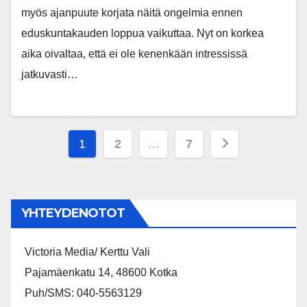
myös ajanpuute korjata näitä ongelmia ennen
eduskuntakauden loppua vaikuttaa. Nyt on korkea
aika oivaltaa, että ei ole kenenkään intressissä
jatkuvasti…
Posts
1
2
…
7
pagination
YHTEYDENOTOT
Victoria Media/ Kerttu Vali
Pajamäenkatu 14, 48600 Kotka
Puh/SMS: 040-5563129