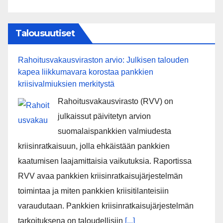
Talousuutiset
Rahoitusvakausviraston arvio: Julkisen talouden
kapea liikkumavara korostaa pankkien
kriisivalmiuksien merkitystä
Rahoitusvakausvirasto (RVV) on
julkaissut päivitetyn arvion
suomalaispankkien valmiudesta
kriisinratkaisuun, jolla ehkäistään pankkien
kaatumisen laajamittaisia vaikutuksia. Raportissa
RVV avaa pankkien kriisinratkaisujärjestelmän
toimintaa ja miten pankkien kriisitilanteisiin
varaudutaan. Pankkien kriisinratkaisujärjestelmän
tarkoituksena on taloudellisiin
[...]