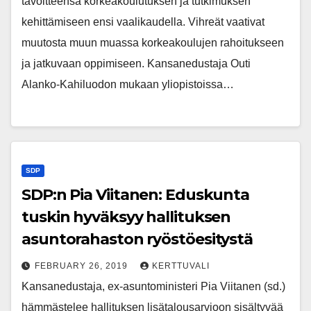
tavoitteensa korkeakoulutuksen ja tutkimuksen
kehittämiseen ensi vaalikaudella. Vihreät vaativat
muutosta muun muassa korkeakoulujen rahoitukseen
ja jatkuvaan oppimiseen. Kansanedustaja Outi
Alanko-Kahiluodon mukaan yliopistoissa…
SDP
SDP:n Pia Viitanen: Eduskunta
tuskin hyväksyy hallituksen
asuntorahaston ryöstöesitystä
FEBRUARY 26, 2019
KERTTUVALI
Kansanedustaja, ex-asuntoministeri Pia Viitanen (sd.)
hämmästelee hallituksen lisätalousarvioon sisältyvää