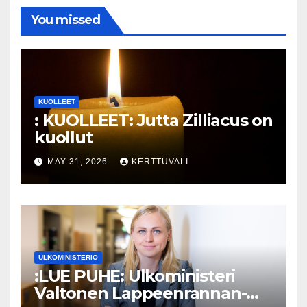
You missed
KUOLLEET
: KUOLLEET: Jutta Zilliacus on
kuollut
MAY 31, 2026
KERTTUVALI
ULKOMINISTERIÖ
:LUE PUHE: Ulkoministeri
Valtonen Lappeenrannan-