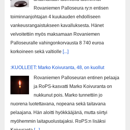
Rovaniemen Palloseura ry:n entisen
toiminnanjohtajan 4 kuukauden ehdolliseen
vankeusrangaistukseen kavalluksesta. Hänet
velvoitettiin myös maksamaan Rovaniemen
Palloseuralle vahingonkorvausta 8 740 euroa
korkoineen sekä valtiolle
[...]
:KUOLLEET: Marko Koivuranta, 48, on kuollut
Rovaniemen Palloseuran entinen pelaaja
ja RoPS-kasvatti Marko Koivuranta on
nukkunut pois. Marko tunnettiin jo
nuorena luotettavana, nopeana sekä taitavana
pelaajana. Hän aloitti hyökkääjänä, mutta siirtyi
myöhemmin laitapuolustajaksi. RoPS:n lisäksi
Koivuranta
[...]