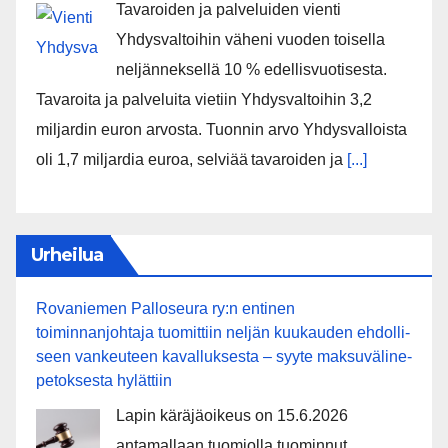
Tavaroiden ja palveluiden vienti
Yhdysvaltoihin väheni vuoden toisella
neljänneksellä 10 % edellisvuotisesta.
Tavaroita ja palveluita vietiin Yhdysvaltoihin 3,2
miljardin euron arvosta. Tuonnin arvo Yhdysvalloista
oli 1,7 miljardia euroa, selviää tavaroiden ja
[...]
Urheilua
Rovaniemen Palloseura ry:n entinen
toiminnanjohtaja tuo­mit­tiin neljän kuu­kau­den eh­dol­li­
seen van­keu­teen ka­val­luk­ses­ta – syyte mak­su­vä­li­ne­
pe­tok­ses­ta hy­lät­tiin
Lapin käräjäoikeus on 15.6.2026
antamallaan tuomiolla tuominnut