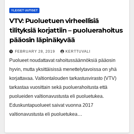
YLEISET UUTISET
VTV: Puoluetuen virheellisiä
tilityksiä korjattiin – puoluerahoitus
pääosin läpinäkyvää
FEBRUARY 28, 2019
KERTTUVALI
Puolueet noudattavat rahoitussäännöksiä pääosin
hyvin, mutta yksittäisissä menettelytavoissa on yhä
korjattavaa. Valtiontalouden tarkastusvirasto (VTV)
tarkastaa vuosittain sekä puoluerahoitusta että
puolueiden valtionavustusta eli puoluetukea.
Eduskuntapuolueet saivat vuonna 2017
valtionavustusta eli puoluetukea…