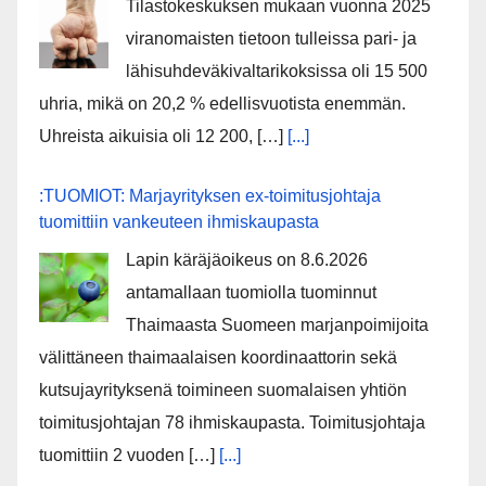
Tilastokeskuksen mukaan vuonna 2025
viranomaisten tietoon tulleissa pari- ja
lähisuhdeväkivaltarikoksissa oli 15 500
uhria, mikä on 20,2 % edellisvuotista enemmän.
Uhreista aikuisia oli 12 200, […]
[...]
:TUOMIOT: Marjayrityksen ex-toimitusjohtaja
tuomittiin vankeuteen ihmiskaupasta
Lapin käräjäoikeus on 8.6.2026
antamallaan tuomiolla tuominnut
Thaimaasta Suomeen marjanpoimijoita
välittäneen thaimaalaisen koordinaattorin sekä
kutsujayrityksenä toimineen suomalaisen yhtiön
toimitusjohtajan 78 ihmiskaupasta. Toimitusjohtaja
tuomittiin 2 vuoden […]
[...]