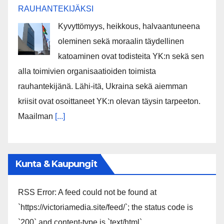
RAUHANTEKIJÄKSI
Kyvyttömyys, heikkous, halvaantuneena
oleminen sekä moraalin täydellinen
katoaminen ovat todisteita YK:n sekä sen
alla toimivien organisaatioiden toimista
rauhantekijänä. Lähi-itä, Ukraina sekä aiemman
kriisit ovat osoittaneet YK:n olevan täysin tarpeeton.
Maailman
[...]
Kunta & Kaupungit
RSS Error: A feed could not be found at
`https://victoriamedia.site/feed/`; the status code is
`200` and content-type is `text/html`