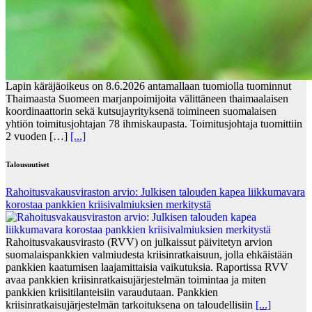
Lapin käräjäoikeus on 8.6.2026 antamallaan tuomiolla tuominnut
Thaimaasta Suomeen marjanpoimijoita välittäneen thaimaalaisen
koordinaattorin sekä kutsujayrityksenä toimineen suomalaisen
yhtiön toimitusjohtajan 78 ihmiskaupasta. Toimitusjohtaja tuomittiin
2 vuoden […]
[...]
Talousuutiset
Rahoitusvakausviraston arvio: Julkisen talouden kapea liikkumavara
korostaa pankkien kriisivalmiuksien merkitystä
Rahoitusvakausvirasto (RVV) on julkaissut päivitetyn arvion
suomalaispankkien valmiudesta kriisinratkaisuun, jolla ehkäistään
pankkien kaatumisen laajamittaisia vaikutuksia. Raportissa RVV
avaa pankkien kriisinratkaisujärjestelmän toimintaa ja miten
pankkien kriisitilanteisiin varaudutaan. Pankkien
kriisinratkaisujärjestelmän tarkoituksena on taloudellisiin
[...]