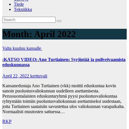
Tiede
Tekniikka
Month:
April 2022
Valta kuuluu kansalle
:KATSO VIDEO: Ano Turtiainen: Syrjintää ja puliveivaamista
eduskunnassa
April 22, 2022
kerttuvali
Kansanedustaja Ano Turtiainen (vkk) moittii eduskuntaa kovin
sanoin puolustusvaliokunnan uudelleen asettamisesta.
Perussuomalaisten eduskuntaryhmä pyysi puolustusvaliokuntaa
ryhtymään toimiin puolustusvaliokunnan asettamiseksi uudestaan,
jotta Turtiainen saataisiin savustettua ulos valiokunnan varapaikalta.
Normaalisti muutosten sattuessa…
RKP