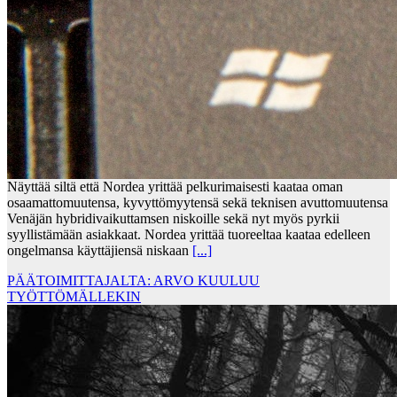
Näyttää siltä että Nordea yrittää pelkurimaisesti kaataa oman
osaamattomuutensa, kyvyttömyytensä sekä teknisen avuttomuutensa
Venäjän hybridivaikuttamsen niskoille sekä nyt myös pyrkii
syyllistämään asiakkaat. Nordea yrittää tuoreeltaa kaataa edelleen
ongelmansa käyttäjiensä niskaan
[...]
PÄÄTOIMITTAJALTA: ARVO KUULUU
TYÖTTÖMÄLLEKIN