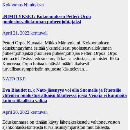
Kokoomus
Nimitykset
:NIMITYKSET: Kokoomuksen Petteri Orpo
puolustusvaliokunnan puheenjohtajaksi
April 21, 2022
kerttuvali
Petteri Orpo. Kuvaaja: Mikko Mäntyniemi. Kokoomuksen
eduskuntaryhmä esittää yksimielisesti puolustusvaliokunnan
puheenjohtajaksi puolueen puheenjohtajaa Petteri Orpoa. Orpo
seuraa tehtävässä edesmennyttä kansanedustajaa, ministeri Ilkka
Kanervaa. Orpo hoitaa tehtävää määräaikaisesti
turvallisuusympäristön muutosta käsittelevän…
NATO
RKP
Eva Biaudet (r.): Nato-jäsenyys voi olla Suomelle ja Ruotsille
yhteinen puolustusratkaisu tilanteessa jossa Venäjä ei kunnioita
kuin sotilaallista valtaa
April 20, 2022
kerttuvali
Eduskunnassa on tänään käyty lähetekeskustelu valtioneuvoston
ajankohtaisselonteosta turvallisuusympäristön muutoksesta.–