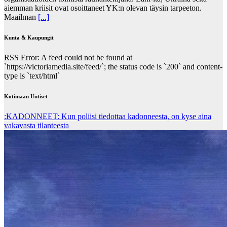
aiemman kriisit ovat osoittaneet YK:n olevan täysin tarpeeton.
Maailman
[...]
Kunta & Kaupungit
RSS Error: A feed could not be found at
`https://victoriamedia.site/feed/`; the status code is `200` and content-
type is `text/html`
Kotimaan Uutiset
:KADONNEET: Kun poliisi tiedottaa kadonneesta, on kyse aina
vakavasta tilanteesta