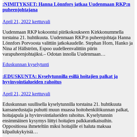
:NIMITYKSET: Hanna Lönnfors jatkaa Uudenmaan RKP:n
puheenjohtajana
April 21, 2022
kerttuvali
Uudenmaan RKP kokoontui piirikokoukseen Kirkkonummella
torstaina 21. huhtikuuta. Uudenmaan RKP:n puheenjohtaja Hanna
Lönnfors Porvoosta valittiin jatkokaudelle. Stephan Horn, Hanko ja
Nina af Hällström, Espoo uudelleenvalittiin piirin
varapuheenjohtajiksi.– Odotan innolla Uudenmaan…
Eduskunnan kyselytunti
:EDUSKUNTA: Kyselytunnilla esillä hoitajien palkat ja
hyvinvointialueiden rahoitus
April 21, 2022
kerttuvali
Eduskunnan suullisella kyselytunnilla torstaina 21. huhtikuuta
kansanedustajia puhutti muun muassa hoitohenkilökunnan palkat,
hoitajapula ja hyvinvointialueiden rahoitus. Kyselytunnin
ensimmäinen kysymys liittyi hoitajien palkkaratkaisuihin.
Oppositiossa ihmeteltiin miksi hoitajille ei haluta maksaa
kilpailukykyisiä…