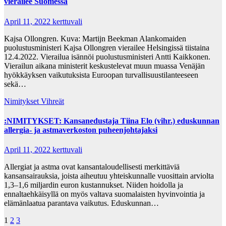
vierailee Suomessa
April 11, 2022
kerttuvali
Kajsa Ollongren. Kuva: Martijn Beekman Alankomaiden
puolustusministeri Kajsa Ollongren vierailee Helsingissä tiistaina
12.4.2022. Vierailua isännöi puolustusministeri Antti Kaikkonen.
Vierailun aikana ministerit keskustelevat muun muassa Venäjän
hyökkäyksen vaikutuksista Euroopan turvallisuustilanteeseen
sekä…
Nimitykset
Vihreät
:NIMITYKSET: Kansanedustaja Tiina Elo (vihr.) eduskunnan
allergia- ja astmaverkoston puheenjohtajaksi
April 11, 2022
kerttuvali
Allergiat ja astma ovat kansantaloudellisesti merkittäviä
kansansairauksia, joista aiheutuu yhteiskunnalle vuosittain arviolta
1,3–1,6 miljardin euron kustannukset. Niiden hoidolla ja
ennaltaehkäisyllä on myös valtava suomalaisten hyvinvointia ja
elämänlaatua parantava vaikutus. Eduskunnan…
Posts
1
2
3