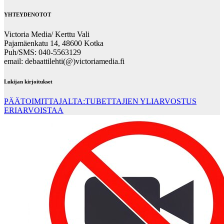
pagination
YHTEYDENOTOT
Victoria Media/ Kerttu Vali
Pajamäenkatu 14, 48600 Kotka
Puh/SMS: 040-5563129
email: debaattilehti(@)victoriamedia.fi
Lukijan kirjoitukset
PÄÄTOIMITTAJALTA:TUBETTAJIEN YLIARVOSTUS
ERIARVOISTAA