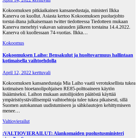
Kokoomuksen pitkäaikainen kansanedustaja, ministeri Ilkka
Kanerva on kuollut. Asiasta kertoo Kokoomuksen puoluejohto
torstai-iltana julkaisemaan twitter tiedotteessa Tiedotteen mukaan
Kanerva menehtyi vakavan sairauden jälkeen torstaina 14.4.2022.
Kanerva oli kuollessaan 74-vuotias. Ilkka…
Kokoomus
Kokoomuksen Laiho: Bensakulut ja huoltovarmuus hallintaan
kotimaisella vaihtoehdolla
April 12, 2022
kerttuvali
Kokoomuksen kansanedustaja Mia Laiho vaatii verotuksellista tukea
kotimaisen bioetanolipohjaisen RE85-polttoaineen käytön
lisäämiseksi. Laihon mukaan autoilijoiden päätöstä käyttää
ympäristöystävällisempiä vaihtoehtoja tulee tukea pikaisesti, sillä
Suomen autokannan uudistumiseen ja sähköautojen kehittymiseen
menee…
Valtiovierailut
:VALTIOVIERAILUT: Alankomaiden puolustusministeri