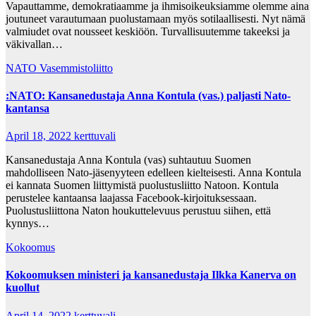
Vapauttamme, demokratiaamme ja ihmisoikeuksiamme olemme aina
joutuneet varautumaan puolustamaan myös sotilaallisesti. Nyt nämä
valmiudet ovat nousseet keskiöön. Turvallisuutemme takeeksi ja
väkivallan…
NATO
Vasemmistoliitto
:NATO: Kansanedustaja Anna Kontula (vas.) paljasti Nato-
kantansa
April 18, 2022
kerttuvali
Kansanedustaja Anna Kontula (vas) suhtautuu Suomen
mahdolliseen Nato-jäsenyyteen edelleen kielteisesti. Anna Kontula
ei kannata Suomen liittymistä puolustusliitto Natoon. Kontula
perustelee kantaansa laajassa Facebook-kirjoituksessaan.
Puolustusliittona Naton houkuttelevuus perustuu siihen, että
kynnys…
Kokoomus
Kokoomuksen ministeri ja kansanedustaja Ilkka Kanerva on
kuollut
April 14, 2022
kerttuvali