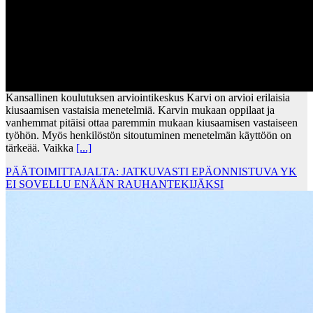
Kansallinen koulutuksen arviointikeskus Karvi on arvioi erilaisia
kiusaamisen vastaisia menetelmiä. Karvin mukaan oppilaat ja
vanhemmat pitäisi ottaa paremmin mukaan kiusaamisen vastaiseen
työhön. Myös henkilöstön sitoutuminen menetelmän käyttöön on
tärkeää. Vaikka
[...]
PÄÄTOIMITTAJALTA: JATKUVASTI EPÄONNISTUVA YK
EI SOVELLU ENÄÄN RAUHANTEKIJÄKSI