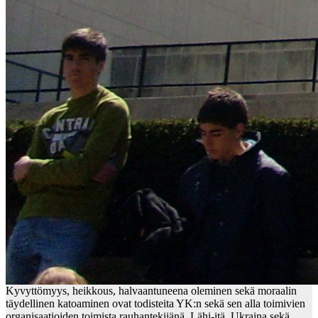
Kyvyttömyys, heikkous, halvaantuneena oleminen sekä moraalin
täydellinen katoaminen ovat todisteita YK:n sekä sen alla toimivien
organisaatioiden toimista rauhantekijänä. Lähi-itä, Ukraina sekä