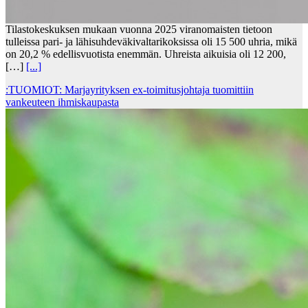
Tilastokeskuksen mukaan vuonna 2025 viranomaisten tietoon
tulleissa pari- ja lähisuhdeväkivaltarikoksissa oli 15 500 uhria, mikä
on 20,2 % edellisvuotista enemmän. Uhreista aikuisia oli 12 200,
[…]
[...]
:TUOMIOT: Marjayrityksen ex-toimitusjohtaja tuomittiin
vankeuteen ihmiskaupasta