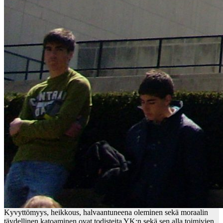
Kyvyttömyys, heikkous, halvaantuneena oleminen sekä moraalin
täydellinen katoaminen ovat todisteita YK:n sekä sen alla toimivien