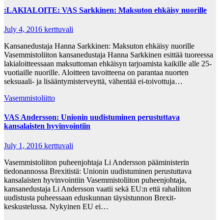
:LAKIALOITE: VAS Sarkkinen: Maksuton ehkäisy nuorille
July 4, 2016
kerttuvali
Kansanedustaja Hanna Sarkkinen: Maksuton ehkäisy nuorille
Vasemmistoliiton kansanedustaja Hanna Sarkkinen esittää tuoreessa
lakialoitteessaan maksuttoman ehkäisyn tarjoamista kaikille alle 25-
vuotiaille nuorille. Aloitteen tavoitteena on parantaa nuorten
seksuaali- ja lisääntymisterveyttä, vähentää ei-toivottuja…
Vasemmistoliitto
VAS Andersson: Unionin uudistuminen perustuttava
kansalaisten hyvinvointiin
July 1, 2016
kerttuvali
Vasemmistoliiton puheenjohtaja Li Andersson pääministerin
tiedonannossa Brexitistä: Unionin uudistuminen perustuttava
kansalaisten hyvinvointiin Vasemmistoliiton puheenjohtaja,
kansanedustaja Li Andersson vaatii sekä EU:n että rahaliiton
uudistusta puheessaan eduskunnan täysistunnon Brexit-
keskustelussa. Nykyinen EU ei…