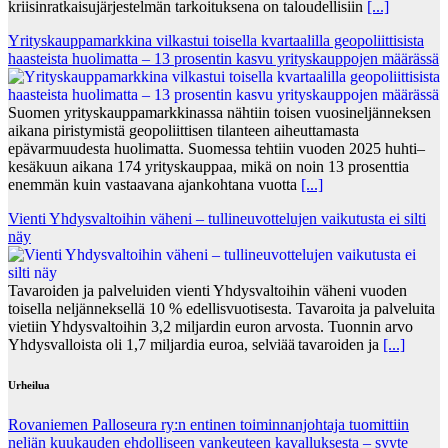
kriisinratkaisujärjestelmän tarkoituksena on taloudellisiin
[...]
Yrityskauppamarkkina vilkastui toisella kvartaalilla geopoliittisista
haasteista huolimatta – 13 prosentin kasvu yrityskauppojen määrässä
Suomen yrityskauppamarkkinassa nähtiin toisen vuosineljänneksen
aikana piristymistä geopoliittisen tilanteen aiheuttamasta
epävarmuudesta huolimatta. Suomessa tehtiin vuoden 2025 huhti–
kesäkuun aikana 174 yrityskauppaa, mikä on noin 13 prosenttia
enemmän kuin vastaavana ajankohtana vuotta
[...]
Vienti Yhdysvaltoihin väheni – tullineuvottelujen vaikutusta ei silti
näy
Tavaroiden ja palveluiden vienti Yhdysvaltoihin väheni vuoden
toisella neljänneksellä 10 % edellisvuotisesta. Tavaroita ja palveluita
vietiin Yhdysvaltoihin 3,2 miljardin euron arvosta. Tuonnin arvo
Yhdysvalloista oli 1,7 miljardia euroa, selviää tavaroiden ja
[...]
Urheilua
Rovaniemen Palloseura ry:n entinen toiminnanjohtaja tuo­mit­tiin
neljän kuu­kau­den eh­dol­li­seen van­keu­teen ka­val­luk­ses­ta – syyte