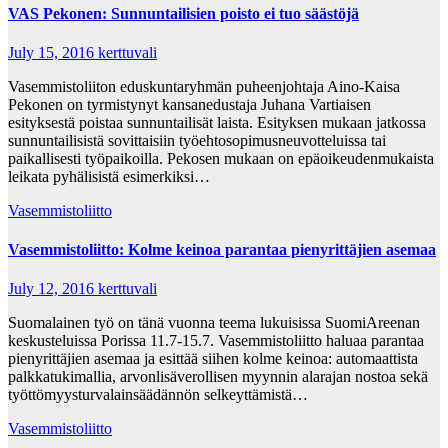
VAS Pekonen: Sunnuntailisien poisto ei tuo säästöjä
July 15, 2016
kerttuvali
Vasemmistoliiton eduskuntaryhmän puheenjohtaja Aino-Kaisa
Pekonen on tyrmistynyt kansanedustaja Juhana Vartiaisen
esityksestä poistaa sunnuntailisät laista. Esityksen mukaan jatkossa
sunnuntailisistä sovittaisiin työehtosopimusneuvotteluissa tai
paikallisesti työpaikoilla. Pekosen mukaan on epäoikeudenmukaista
leikata pyhälisistä esimerkiksi…
Vasemmistoliitto
Vasemmistoliitto: Kolme keinoa parantaa pienyrittäjien asemaa
July 12, 2016
kerttuvali
Suomalainen työ on tänä vuonna teema lukuisissa SuomiAreenan
keskusteluissa Porissa 11.7-15.7. Vasemmistoliitto haluaa parantaa
pienyrittäjien asemaa ja esittää siihen kolme keinoa: automaattista
palkkatukimallia, arvonlisäverollisen myynnin alarajan nostoa sekä
työttömyysturvalainsäädännön selkeyttämistä…
Vasemmistoliitto