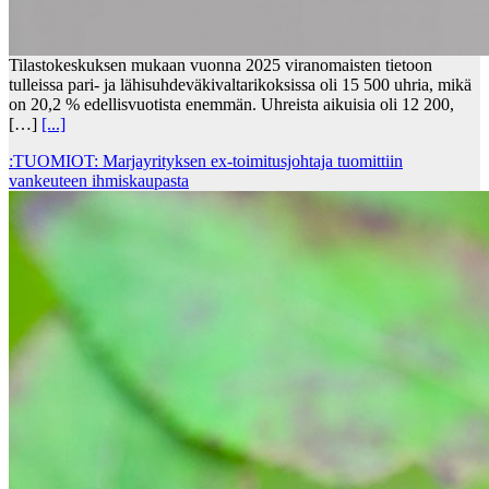
Tilastokeskuksen mukaan vuonna 2025 viranomaisten tietoon
tulleissa pari- ja lähisuhdeväkivaltarikoksissa oli 15 500 uhria, mikä
on 20,2 % edellisvuotista enemmän. Uhreista aikuisia oli 12 200,
[…]
[...]
:TUOMIOT: Marjayrityksen ex-toimitusjohtaja tuomittiin
vankeuteen ihmiskaupasta