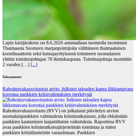
Lapin käräjäoikeus on 8.6.2026 antamallaan tuomiolla tuominnut
Thaimaasta Suomeen marjanpoimijoita välittäneen thaimaalaisen
koordinaattorin sekä kutsujayrityksenä toimineen suomalaisen
yhtiön toimitusjohtajan 78 ihmiskaupasta. Toimitusjohtaja tuomittiin
2 vuoden […]
[...]
Talousuutiset
Rahoitusvakausviraston arvio: Julkisen talouden kapea liikkumavara
korostaa pankkien kriisivalmiuksien merkitystä
Rahoitusvakausvirasto (RVV) on julkaissut päivitetyn arvion
suomalaispankkien valmiudesta kriisinratkaisuun, jolla ehkäistään
pankkien kaatumisen laajamittaisia vaikutuksia. Raportissa RVV
avaa pankkien kriisinratkaisujärjestelmän toimintaa ja miten
pankkien kriisitilanteisiin varaudutaan. Pankkien