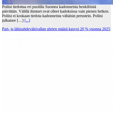
Poliisi tiedottaa eri puolilla Suomea kadonneista henkilöistä
päivittäin. Välillä ihmiset ovat olleet kadoksissa vain pienen hetken.
Poliisi ei koskaan tiedota kadonneista vähäisin perustein. Poliisi
julkaisee […]
[...]
Pari- ja lähisuhdeväkivallan uhrien määrä kasvoi 20 % vuonna 2025