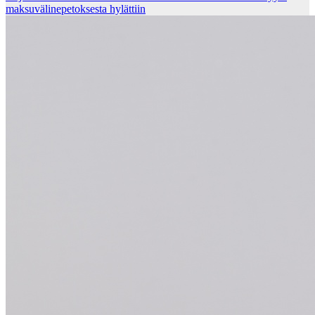
mak­su­vä­li­ne­pe­tok­ses­ta hy­lät­tiin