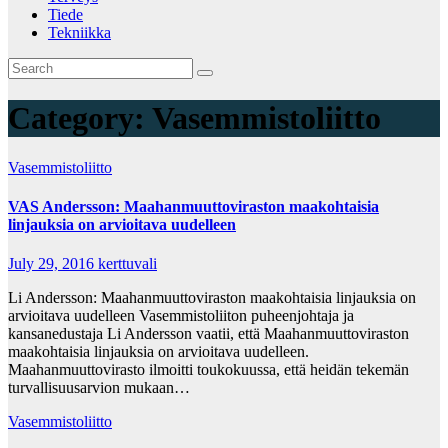
Tiede
Tekniikka
Category:
Vasemmistoliitto
Vasemmistoliitto
VAS Andersson: Maahanmuuttoviraston maakohtaisia
linjauksia on arvioitava uudelleen
July 29, 2016
kerttuvali
Li Andersson: Maahanmuuttoviraston maakohtaisia linjauksia on
arvioitava uudelleen Vasemmistoliiton puheenjohtaja ja
kansanedustaja Li Andersson vaatii, että Maahanmuuttoviraston
maakohtaisia linjauksia on arvioitava uudelleen.
Maahanmuuttovirasto ilmoitti toukokuussa, että heidän tekemän
turvallisuusarvion mukaan…
Vasemmistoliitto