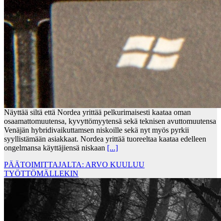
Näyttää siltä että Nordea yrittää pelkurimaisesti kaataa oman
osaamattomuutensa, kyvyttömyytensä sekä teknisen avuttomuutensa
Venäjän hybridivaikuttamsen niskoille sekä nyt myös pyrkii
syyllistämään asiakkaat. Nordea yrittää tuoreeltaa kaataa edelleen
ongelmansa käyttäjiensä niskaan
[...]
PÄÄTOIMITTAJALTA: ARVO KUULUU
TYÖTTÖMÄLLEKIN