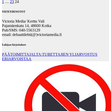
Posts
1
…
23
24
pagination
YHTEYDENOTOT
Victoria Media/ Kerttu Vali
Pajamäenkatu 14, 48600 Kotka
Puh/SMS: 040-5563129
email: debaattilehti(@)victoriamedia.fi
Lukijan kirjoitukset
PÄÄTOIMITTAJALTA:TUBETTAJIEN YLIARVOSTUS
ERIARVOISTAA