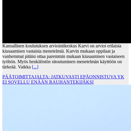
Kansallinen koulutuksen arviointikeskus Karvi on arvioi erilaisia
kiusaamisen vastaisia menetelmiä. Karvin mukaan oppilaat ja
vanhemmat pitäisi ottaa paremmin mukaan kiusaamisen vastaiseen
työhön. Myös henkilöstön sitoutuminen menetelmän käyttöön on
tärkeää. Vaikka
[...]
PÄÄTOIMITTAJALTA: JATKUVASTI EPÄONNISTUVA YK
EI SOVELLU ENÄÄN RAUHANTEKIJÄKSI