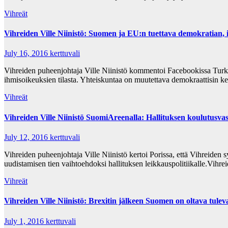
Vihreät
Vihreiden Ville Niinistö: Suomen ja EU:n tuettava demokratian, 
July 16, 2016
kerttuvali
Vihreiden puheenjohtaja Ville Niinistö kommentoi Facebookissa Turki
ihmisoikeuksien tilasta. Yhteiskuntaa on muutettava demokraattisin 
Vihreät
Vihreiden Ville Niinistö SuomiAreenalla: Hallituksen koulutusvas
July 12, 2016
kerttuvali
Vihreiden puheenjohtaja Ville Niinistö kertoi Porissa, että Vihreiden s
uudistamisen tien vaihtoehdoksi hallituksen leikkauspolitiikalle.Vihre
Vihreät
Vihreiden Ville Niinistö: Brexitin jälkeen Suomen on oltava tul
July 1, 2016
kerttuvali