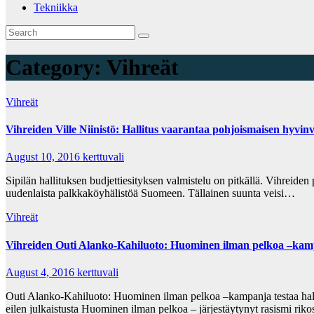
Tekniikka
Category:
Vihreät
Vihreät
Vihreiden Ville Niinistö: Hallitus vaarantaa pohjoismaisen hyvin
August 10, 2016
kerttuvali
Sipilän hallituksen budjettiesityksen valmistelu on pitkällä. Vihreiden
uudenlaista palkkaköyhälistöä Suomeen. Tällainen suunta veisi…
Vihreät
Vihreiden Outi Alanko-Kahiluoto: Huominen ilman pelkoa –kamp
August 4, 2016
kerttuvali
Outi Alanko-Kahiluoto: Huominen ilman pelkoa –kampanja testaa halli
eilen julkaistusta Huominen ilman pelkoa – järjestäytynyt rasismi r