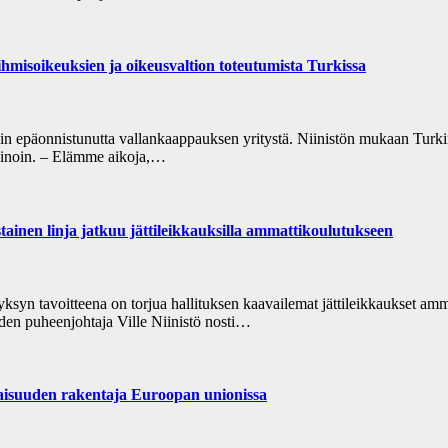
ihmisoikeuksien ja oikeusvaltion toteutumista Turkissa
n epäonnistunutta vallankaappauksen yritystä. Niinistön mukaan Turkin
keinoin. – Elämme aikoja,…
tainen linja jatkuu jättileikkauksilla ammattikoulutukseen
yksyn tavoitteena on torjua hallituksen kaavailemat jättileikkaukset amm
iden puheenjohtaja Ville Niinistö nosti…
evaisuuden rakentaja Euroopan unionissa