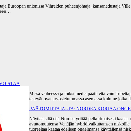
entaja Euroopan unionissa Vihreiden puheenjohtaja, kansanedustaja Vill
lkeen…
RVOISTAA
Missä vaiheessa ja miksi media päätti että vain Tubetta
tekevät ovat arvostetummassa asemassa kuin ne jotka i
PÄÄTOMITTAJALTA: NORDEA KORJAA ONGEL
Näyttää siltä että Nordea yrittää pelkurimaisesti kaa
avuttomuutensa Venäjän hybridivaikuttamsen niskoille s
tuoreeltaa kaataa edelleen ongelmansa käyttäjiensä ni