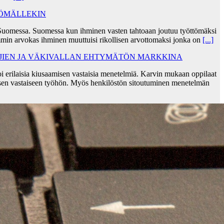
TÖMÄLLEKIN
Suomessa. Suomessa kun ihminen vasten tahtoaan joutuu työttömäksi
min arvokas ihminen muuttuisi rikollisen arvottomaksi jonka on
[...]
AJIEN JA VÄKIVALLAN EHTYMÄTÖN MARKKINA
i erilaisia kiusaamisen vastaisia menetelmiä. Karvin mukaan oppilaat
sen vastaiseen työhön. Myös henkilöstön sitoutuminen menetelmän