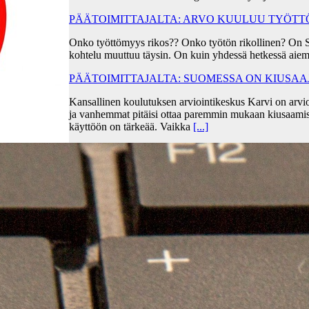
PÄÄTOIMITTAJALTA: ARVO KUULUU TYÖT
Onko työttömyys rikos?? Onko työtön rikollinen? On 
kohtelu muuttuu täysin. On kuin yhdessä hetkessä aiem
PÄÄTOIMITTAJALTA: SUOMESSA ON KIUSA
Kansallinen koulutuksen arviointikeskus Karvi on arvio
ja vanhemmat pitäisi ottaa paremmin mukaan kiusaami
käyttöön on tärkeää. Vaikka
[...]