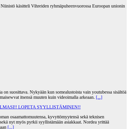
e Niinistö käsitteli Vihreiden ryhmäpuheenvuorossa Euroopan unionin
jia on suosittava. Nykyään kun somealustoista vain youtubessa sisältöä
lmaisewvat itsensä muuten kuin videoimalla arkeaan.
[...]
MASI!! LOPETA SYYLLISTÄMINEN!!
taa oman osaamattomuutensa, kyvyttömyytensä sekä teknisen
ekä nyt myös pyrkii syyllistämään asiakkaat. Nordea yrittää
skaan
[...]