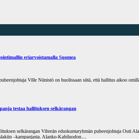
vointimallin eriarvoistamalla Suomea
 puheenjohtaja Ville Niinistö on huolissaan siitä, että hallitus aikoo om
anja testaa hallituksen selkärangan
tuksen selkärangan Vihreän eduskuntaryhmän puheenjohtaja Outi Alanko
ikoslakiin –kampanjasta. Alanko-Kahiluodon…