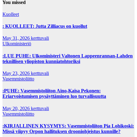
You missed
Kuolleet
: KUOLLEET: Jutta Zilliacus on kuollut
May 31, 2026
kerttuvali
Ulkoministeriö
:LUE PUHE: Ulkoministeri Valtonen Lappeenrannan-Lahden
teknillisen yliopiston kunniatohtoriksi
May 23, 2026
kerttuvali
Vasemmistoliitto
:PUHE: Vasemmistoliiton Aino-Kaisa Pekonen:
Eriarvoistumisen pysäyttäminen luo turvallisuutta
May 20, 2026
kerttuvali
Vasemmistoliitto
:KIRJALLINEN KYSYMYS: Vasemmistoliiton Pia Lohikoski:
Missä viipyy Orpon hallituksen drooniohjeistus kunnille?