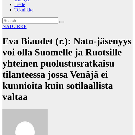
Tiede
Tekniikka
NATO
RKP
Eva Biaudet (r.): Nato-jäsenyys
voi olla Suomelle ja Ruotsille
yhteinen puolustusratkaisu
tilanteessa jossa Venäjä ei
kunnioita kuin sotilaallista
valtaa