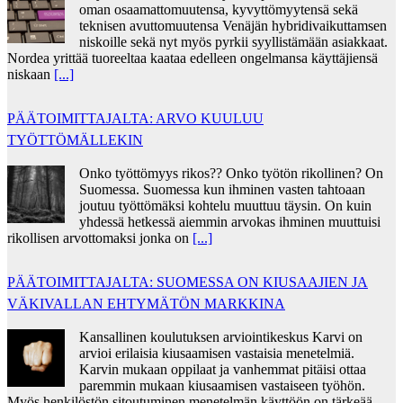
oman osaamattomuutensa, kyvyttömyytensä sekä
teknisen avuttomuutensa Venäjän hybridivaikuttamsen
niskoille sekä nyt myös pyrkii syyllistämään asiakkaat.
Nordea yrittää tuoreeltaa kaataa edelleen ongelmansa käyttäjiensä
niskaan
[...]
PÄÄTOIMITTAJALTA: ARVO KUULUU
TYÖTTÖMÄLLEKIN
Onko työttömyys rikos?? Onko työtön rikollinen? On
Suomessa. Suomessa kun ihminen vasten tahtoaan
joutuu työttömäksi kohtelu muuttuu täysin. On kuin
yhdessä hetkessä aiemmin arvokas ihminen muuttuisi
rikollisen arvottomaksi jonka on
[...]
PÄÄTOIMITTAJALTA: SUOMESSA ON KIUSAAJIEN JA
VÄKIVALLAN EHTYMÄTÖN MARKKINA
Kansallinen koulutuksen arviointikeskus Karvi on
arvioi erilaisia kiusaamisen vastaisia menetelmiä.
Karvin mukaan oppilaat ja vanhemmat pitäisi ottaa
paremmin mukaan kiusaamisen vastaiseen työhön.
Myös henkilöstön sitoutuminen menetelmän käyttöön on tärkeää.