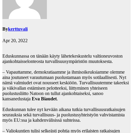
By
kerttuvali
Apr 20, 2022
Eduskunnassa on tänään käyty lähetekeskustelu valtioneuvoston
ajankohtaisselonteosta turvallisuusympäristön muutoksesta.
– Vapauttamme, demokratiaamme ja ihmisoikeuksiamme olemme
aina joutuneet varautumaan puolustamaan myös sotilaallisesti. Nyt
nämä valmiudet ovat nousseet keskiöön. Turvallisuutemme takeeksi
ja väkivallan estämisen pelotteeksi, liittyminen yhteiseen
puolustusliitto Natoon on tullut ajankohtaiseksi, sanoo
kansanedustaja
Eva Biaudet
.
Eduskunnan tulee nyt kevään aikana tutkia turvallisuusratkaisujen
seurauksia sekä turvallisuus- ja puolustusyhteistyön vahvistamista
myös EU:ssa ja kahdenvälisissä suhteissa.
– Valiokuntien tulisi selkeästi pohtia myös erilaisten ratkaisujen