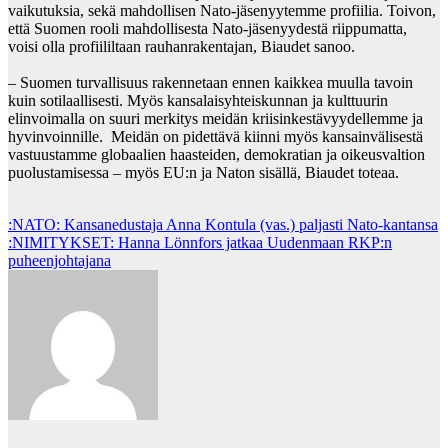
vaikutuksia, sekä mahdollisen Nato-jäsenyytemme profiilia. Toivon,
että Suomen rooli mahdollisesta Nato-jäsenyydestä riippumatta,
voisi olla profiililtaan rauhanrakentajan, Biaudet sanoo.
– Suomen turvallisuus rakennetaan ennen kaikkea muulla tavoin
kuin sotilaallisesti. Myös kansalaisyhteiskunnan ja kulttuurin
elinvoimalla on suuri merkitys meidän kriisinkestävyydellemme ja
hyvinvoinnille. Meidän on pidettävä kiinni myös kansainvälisestä
vastuustamme globaalien haasteiden, demokratian ja oikeusvaltion
puolustamisessa – myös EU:n ja Naton sisällä, Biaudet toteaa.
Post
:NATO: Kansanedustaja Anna Kontula (vas.) paljasti Nato-kantansa
:NIMITYKSET: Hanna Lönnfors jatkaa Uudenmaan RKP:n
navigation
puheenjohtajana