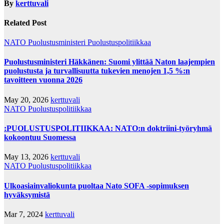
By
kerttuvali
Related Post
NATO
Puolustusministeri
Puolustuspolitiikkaa
Puolustusministeri Häkkänen: Suomi ylittää Naton laajempien
puolustusta ja turvallisuutta tukevien menojen 1,5 %:n
tavoitteen vuonna 2026
May 20, 2026
kerttuvali
NATO
Puolustuspolitiikkaa
:PUOLUSTUSPOLITIIKKAA: NATO:n doktriini-työryhmä
kokoontuu Suomessa
May 13, 2026
kerttuvali
NATO
Puolustuspolitiikkaa
Ulkoasiainvaliokunta puoltaa Nato SOFA -sopimuksen
hyväksymistä
Mar 7, 2024
kerttuvali