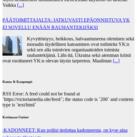
Vaikka
[...]
PÄÄTOIMITTAJALTA: JATKUVASTI EPÄONNISTUVA YK
EI SOVELLU ENÄÄN RAUHANTEKIJÄKSI
Kyvyttömyys, heikkous, halvaantuneena oleminen sekä
moraalin täydellinen katoaminen ovat todisteita YK:n
sekä sen alla toimivien organisaatioiden toimista
rauhantekijänä. Lähi-itä, Ukraina sekä aiemman kriisit
ovat osoittaneet YK:n olevan täysin tarpeeton. Maailman
[...]
Kunta & Kaupungit
RSS Error: A feed could not be found at
`https://victoriamedia.site/feed/`; the status code is `200` and content-
type is `text/html`
Kotimaan Uutiset
:KADONNEET: Kun poliisi tiedottaa kadonneesta, on kyse aina