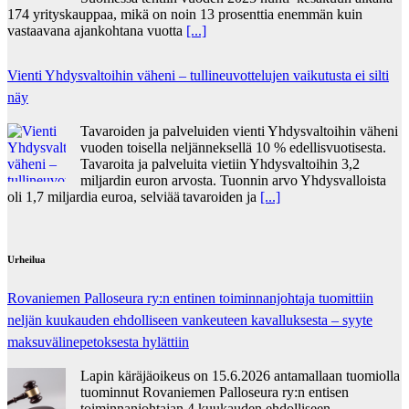
174 yrityskauppaa, mikä on noin 13 prosenttia enemmän kuin
vastaavana ajankohtana vuotta
[...]
Vienti Yhdysvaltoihin väheni – tullineuvottelujen vaikutusta ei silti
näy
Tavaroiden ja palveluiden vienti Yhdysvaltoihin väheni
vuoden toisella neljänneksellä 10 % edellisvuotisesta.
Tavaroita ja palveluita vietiin Yhdysvaltoihin 3,2
miljardin euron arvosta. Tuonnin arvo Yhdysvalloista
oli 1,7 miljardia euroa, selviää tavaroiden ja
[...]
Urheilua
Rovaniemen Palloseura ry:n entinen toiminnanjohtaja tuo­mit­tiin
neljän kuu­kau­den eh­dol­li­seen van­keu­teen ka­val­luk­ses­ta – syyte
mak­su­vä­li­ne­pe­tok­ses­ta hy­lät­tiin
Lapin käräjäoikeus on 15.6.2026 antamallaan tuomiolla
tuominnut Rovaniemen Palloseura ry:n entisen
toiminnanjohtajan 4 kuukauden ehdolliseen