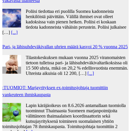
vakavasta tilanteesta
Poliisi tiedottaa eri puolilla Suomea kadonneista
henkilöistä päivittäin. Välillä ihmiset ovat olleet
kadoksissa vain pienen hetken. Poliisi ei koskaan
tiedota kadonneista vähäisin perustein. Poliisi julkaisee
[…]
[...]
Pari- ja lähisuhdeväkivallan uhrien määrä kasvoi 20 % vuonna 2025
Tilastokeskuksen mukaan vuonna 2025 viranomaisten
tietoon tulleissa pari- ja lähisuhdeväkivaltarikoksissa oli
15 500 uhria, mikä on 20,2 % edellisvuotista enemmän.
Uhreista aikuisia oli 12 200, […]
[...]
:TUOMIOT: Marjayrityksen ex-toimitusjohtaja tuomittiin
vankeuteen ihmiskaupasta
Lapin käräjäoikeus on 8.6.2026 antamallaan tuomiolla
tuominnut Thaimaasta Suomeen marjanpoimijoita
välittäneen thaimaalaisen koordinaattorin sekä
kutsujayrityksenä toimineen suomalaisen yhtiön
toimitusjohtajan 78 ihmiskaupasta. Toimitusjohtaja tuomittiin 2