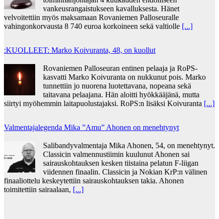
vankeusrangaistukseen kavalluksesta. Hänet
velvoitettiin myös maksamaan Rovaniemen Palloseuralle
vahingonkorvausta 8 740 euroa korkoineen sekä valtiolle
[...]
:KUOLLEET: Marko Koivuranta, 48, on kuollut
Rovaniemen Palloseuran entinen pelaaja ja RoPS-
kasvatti Marko Koivuranta on nukkunut pois. Marko
tunnettiin jo nuorena luotettavana, nopeana sekä
taitavana pelaajana. Hän aloitti hyökkääjänä, mutta
siirtyi myöhemmin laitapuolustajaksi. RoPS:n lisäksi Koivuranta
[...]
Valmentajalegenda Mika ”Amu” Ahonen on menehtynyt
Salibandyvalmentaja Mika Ahonen, 54, on menehtynyt.
Classicin valmennustiimin kuulunut Ahonen sai
sairauskohtauksen kesken tiistaina pelatun F-liigan
viidennen finaalin. Classicin ja Nokian KrP:n välinen
finaaliottelu keskeytettiin sairauskohtauksen takia. Ahonen
toimitettiin sairaalaan,
[...]