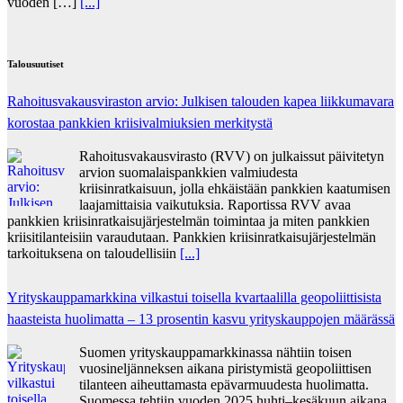
vuoden […]
[...]
Talousuutiset
Rahoitusvakausviraston arvio: Julkisen talouden kapea liikkumavara
korostaa pankkien kriisivalmiuksien merkitystä
Rahoitusvakausvirasto (RVV) on julkaissut päivitetyn
arvion suomalaispankkien valmiudesta
kriisinratkaisuun, jolla ehkäistään pankkien kaatumisen
laajamittaisia vaikutuksia. Raportissa RVV avaa
pankkien kriisinratkaisujärjestelmän toimintaa ja miten pankkien
kriisitilanteisiin varaudutaan. Pankkien kriisinratkaisujärjestelmän
tarkoituksena on taloudellisiin
[...]
Yrityskauppamarkkina vilkastui toisella kvartaalilla geopoliittisista
haasteista huolimatta – 13 prosentin kasvu yrityskauppojen määrässä
Suomen yrityskauppamarkkinassa nähtiin toisen
vuosineljänneksen aikana piristymistä geopoliittisen
tilanteen aiheuttamasta epävarmuudesta huolimatta.
Suomessa tehtiin vuoden 2025 huhti–kesäkuun aikana