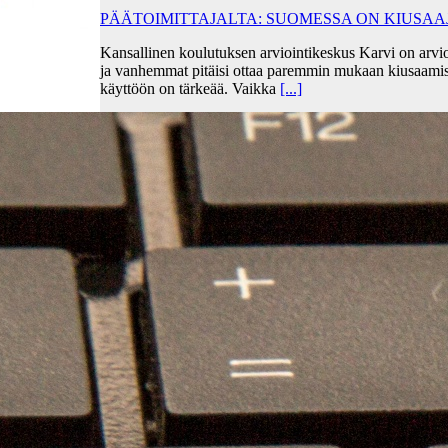
PÄÄTOIMITTAJALTA: SUOMESSA ON KIUSA
Kansallinen koulutuksen arviointikeskus Karvi on arvio
ja vanhemmat pitäisi ottaa paremmin mukaan kiusaami
käyttöön on tärkeää. Vaikka
[...]