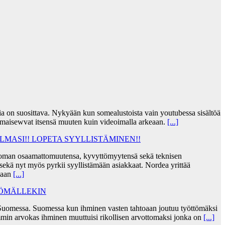
jia on suosittava. Nykyään kun somealustoista vain youtubessa sisältöä
lmaisewvat itsensä muuten kuin videoimalla arkeaan.
[...]
MASI!! LOPETA SYYLLISTÄMINEN!!
taa oman osaamattomuutensa, kyvyttömyytensä sekä teknisen
ekä nyt myös pyrkii syyllistämään asiakkaat. Nordea yrittää
skaan
[...]
TÖMÄLLEKIN
Suomessa. Suomessa kun ihminen vasten tahtoaan joutuu työttömäksi
min arvokas ihminen muuttuisi rikollisen arvottomaksi jonka on
[...]