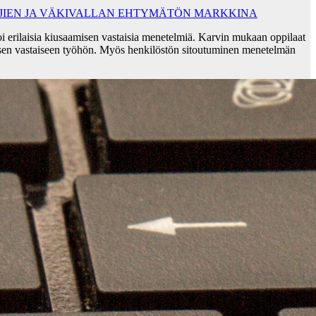
AJIEN JA VÄKIVALLAN EHTYMÄTÖN MARKKINA
i erilaisia kiusaamisen vastaisia menetelmiä. Karvin mukaan oppilaat
sen vastaiseen työhön. Myös henkilöstön sitoutuminen menetelmän