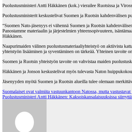
Puolustusministeri Antti Häkkänen (kok.) vierailee Ruotsissa ja Viros
Puolustusministerit keskustelivat Suomen ja Ruotsin kahdenvälisen pu
“Suomen Nato-jäsenyys ei vähennä Suomen ja Ruotsin kahdenvälisen yht
Panostamme materiaalin ja järjestelmien yhteensopivuuteen, isäntäma
Häkkänen.
Naapurimaiden välinen puolustusmateriaaliyhteistyö on aktiivista katt
yhteistyön lisääminen ja syventäminen on tärkeää. Yhteinen tavoite o
Suomen ja Ruotsin yhteistyön tavoite on vahvistaa maiden puolustuskykyä 
Häkkänen ja Jonson keskustelivat myös tulevasta Naton huippukokouk
Jäsenyyden myötä Suomen ja Ruotsin alueilla tulee olemaan merkittäv
Post
Suomalaiset ovat valmiita vastuunkantoon Natossa, mutta vastustavat 
Puolustusministeri Antti Häkkänen: Kaksoiskansalaisuuksissa siirrytt
navigation