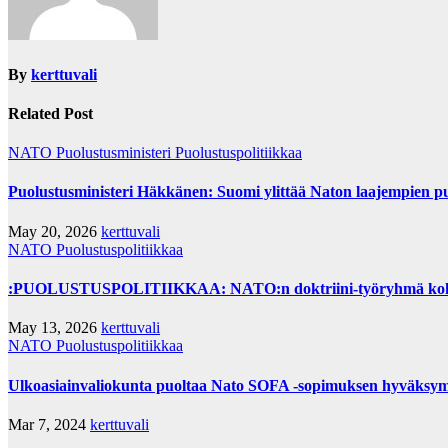
By
kerttuvali
Related Post
NATO
Puolustusministeri
Puolustuspolitiikkaa
Puolustusministeri Häkkänen: Suomi ylittää Naton laajempien pu
May 20, 2026
kerttuvali
NATO
Puolustuspolitiikkaa
:PUOLUSTUSPOLITIIKKAA: NATO:n doktriini-työryhmä kok
May 13, 2026
kerttuvali
NATO
Puolustuspolitiikkaa
Ulkoasiainvaliokunta puoltaa Nato SOFA -sopimuksen hyväksym
Mar 7, 2024
kerttuvali