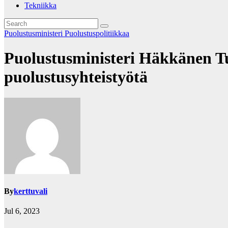
Tekniikka
Puolustusministeri
Puolustuspolitiikkaa
Puolustusministeri Häkkänen Tu
puolustusyhteistyötä
By
kerttuvali
Jul 6, 2023