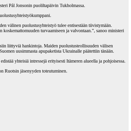
steri Pål Jonsonin puoliltapäivin Tukholmassa.
 puolustusyhteistyökumppani.
n välinen puolustusyhteistyö tulee entisestään tiivistymään.
sen koskemattomuuden turvaamiseen ja valvontaan.”, sanoo ministeri
in liittyviä hankintoja. Maiden puolustusteollisuuden välisen
 Suomen uusimmasta apupaketista Ukrainalle päätettiin tänään.
istää yhteisiä intressejä erityisesti Itämeren alueella ja pohjoisessa.
on Ruotsin jäsenyyden toteutuminen.