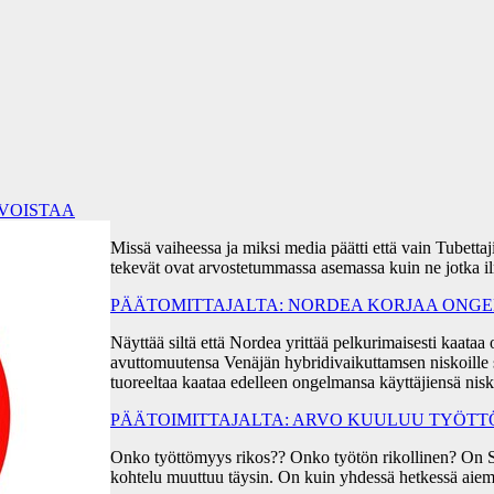
RVOISTAA
Missä vaiheessa ja miksi media päätti että vain Tubetta
tekevät ovat arvostetummassa asemassa kuin ne jotka i
PÄÄTOMITTAJALTA: NORDEA KORJAA ONGEL
Näyttää siltä että Nordea yrittää pelkurimaisesti kaa
avuttomuutensa Venäjän hybridivaikuttamsen niskoille s
tuoreeltaa kaataa edelleen ongelmansa käyttäjiensä ni
PÄÄTOIMITTAJALTA: ARVO KUULUU TYÖT
Onko työttömyys rikos?? Onko työtön rikollinen? On 
kohtelu muuttuu täysin. On kuin yhdessä hetkessä aiem