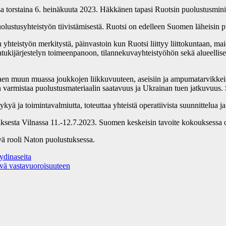
sa torstaina 6. heinäkuuta 2023. Häkkänen tapasi Ruotsin puolustusmini
olustusyhteistyön tiivistämisestä. Ruotsi on edelleen Suomen läheisin
eistyön merkitystä, päinvastoin kun Ruotsi liittyy liittokuntaan, maide
atukijärjestelyn toimeenpanoon, tilannekuvayhteistyöhön sekä alueelli
aen muun muassa joukkojen liikkuvuuteen, aseisiin ja ampumatarvikkeisi
n varmistaa puolustusmateriaalin saatavuus ja Ukrainan tuen jatkuvuus.
ja toimintavalmiutta, toteuttaa yhteistä operatiivista suunnittelua ja ed
sesta Vilnassa 11.-12.7.2023. Suomen keskeisin tavoite kokouksessa 
ä rooli Naton puolustuksessa.
ydinaseita
ävä vastavuoroisuuteen