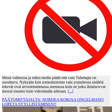
Missä vaiheessa ja miksi media päätti että vain Tubettajia on
suosittava. Nykyään kun somealustoista vain youtubessa sisältöä
tekevät ovat arvostetummassa asemassa kuin ne jotka ilmaisewvat
itsensä muuten kuin videoimalla arkeaan.
[...]
PÄÄTOMITTAJALTA: NORDEA KORJAA ONGELMASI!!
LOPETA SYYLLISTÄMINEN!!