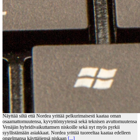
Näyttää siltä että Nordea yrittää pelkurimaisesti kaataa oman
osaamattomuutensa, kyvyttömyytensä sekä teknisen avuttomuutensa
Venäjän hybridivaikuttamsen niskoille sekä nyt myös pyrkii
syyllistämään asiakkaat. Nordea yrittää tuoreeltaa kaataa edelleen
ongelmansa käyttäjiensä niskaan
[...]