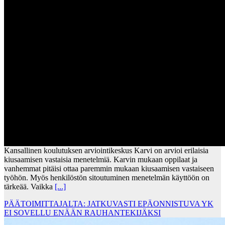
Kansallinen koulutuksen arviointikeskus Karvi on arvioi erilaisia
kiusaamisen vastaisia menetelmiä. Karvin mukaan oppilaat ja
vanhemmat pitäisi ottaa paremmin mukaan kiusaamisen vastaiseen
työhön. Myös henkilöstön sitoutuminen menetelmän käyttöön on
tärkeää. Vaikka
[...]
PÄÄTOIMITTAJALTA: JATKUVASTI EPÄONNISTUVA YK
EI SOVELLU ENÄÄN RAUHANTEKIJÄKSI