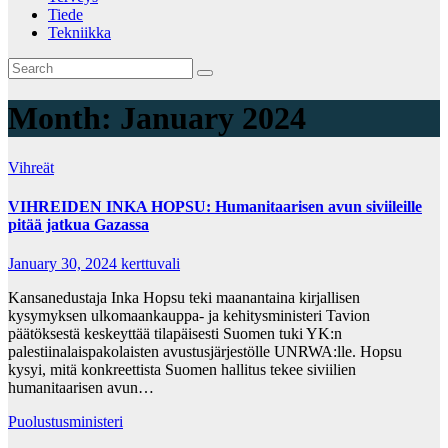
Tiede
Tekniikka
Month:
January 2024
Vihreät
VIHREIDEN INKA HOPSU: Humanitaarisen avun siviileille
pitää jatkua Gazassa
January 30, 2024
kerttuvali
Kansanedustaja Inka Hopsu teki maanantaina kirjallisen
kysymyksen ulkomaankauppa- ja kehitysministeri Tavion
päätöksestä keskeyttää tilapäisesti Suomen tuki YK:n
palestiinalaispakolaisten avustusjärjestölle UNRWA:lle. Hopsu
kysyi, mitä konkreettista Suomen hallitus tekee siviilien
humanitaarisen avun…
Puolustusministeri