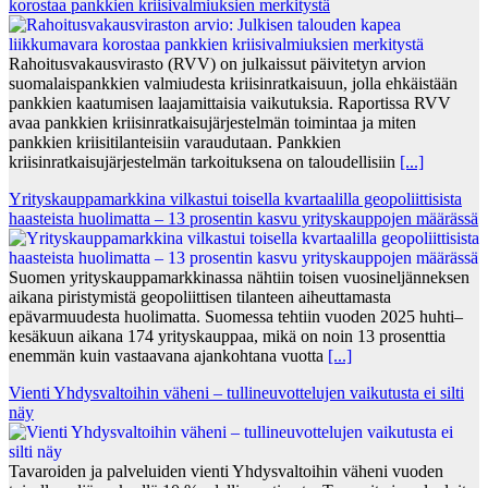
korostaa pankkien kriisivalmiuksien merkitystä
Rahoitusvakausvirasto (RVV) on julkaissut päivitetyn arvion
suomalaispankkien valmiudesta kriisinratkaisuun, jolla ehkäistään
pankkien kaatumisen laajamittaisia vaikutuksia. Raportissa RVV
avaa pankkien kriisinratkaisujärjestelmän toimintaa ja miten
pankkien kriisitilanteisiin varaudutaan. Pankkien
kriisinratkaisujärjestelmän tarkoituksena on taloudellisiin
[...]
Yrityskauppamarkkina vilkastui toisella kvartaalilla geopoliittisista
haasteista huolimatta – 13 prosentin kasvu yrityskauppojen määrässä
Suomen yrityskauppamarkkinassa nähtiin toisen vuosineljänneksen
aikana piristymistä geopoliittisen tilanteen aiheuttamasta
epävarmuudesta huolimatta. Suomessa tehtiin vuoden 2025 huhti–
kesäkuun aikana 174 yrityskauppaa, mikä on noin 13 prosenttia
enemmän kuin vastaavana ajankohtana vuotta
[...]
Vienti Yhdysvaltoihin väheni – tullineuvottelujen vaikutusta ei silti
näy
Tavaroiden ja palveluiden vienti Yhdysvaltoihin väheni vuoden