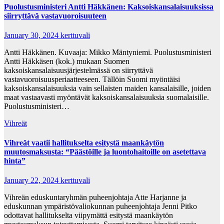
Puolustusministeri Antti Häkkänen: Kaksoiskansalaisuuksissa
siirryttävä vastavuoroisuuteen
January 30, 2024
kerttuvali
Antti Häkkänen. Kuvaaja: Mikko Mäntyniemi. Puolustusministeri
Antti Häkkäsen (kok.) mukaan Suomen
kaksoiskansalaisuusjärjestelmässä on siirryttävä
vastavuoroisuusperiaatteeseen. Tällöin Suomi myöntäisi
kaksoiskansalaisuuksia vain sellaisten maiden kansalaisille, joiden
maat vastaavasti myöntävät kaksoiskansalaisuuksia suomalaisille.
Puolustusministeri…
Vihreät
Vihreät vaatii hallitukselta esitystä maankäytön
muutosmaksusta: “Päästöille ja luontohaitoille on asetettava
hinta”
January 22, 2024
kerttuvali
Vihreän eduskuntaryhmän puheenjohtaja Atte Harjanne ja
eduskunnan ympäristövaliokunnan puheenjohtaja Jenni Pitko
odottavat hallitukselta viipymättä esitystä maankäytön