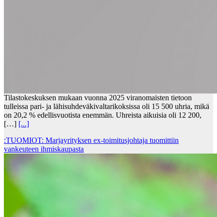
Tilastokeskuksen mukaan vuonna 2025 viranomaisten tietoon
tulleissa pari- ja lähisuhdeväkivaltarikoksissa oli 15 500 uhria, mikä
on 20,2 % edellisvuotista enemmän. Uhreista aikuisia oli 12 200,
[…]
[...]
:TUOMIOT: Marjayrityksen ex-toimitusjohtaja tuomittiin
vankeuteen ihmiskaupasta