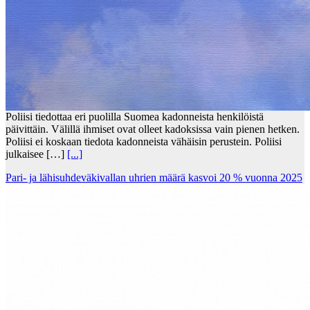
Poliisi tiedottaa eri puolilla Suomea kadonneista henkilöistä
päivittäin. Välillä ihmiset ovat olleet kadoksissa vain pienen hetken.
Poliisi ei koskaan tiedota kadonneista vähäisin perustein. Poliisi
julkaisee […]
[...]
Pari- ja lähisuhdeväkivallan uhrien määrä kasvoi 20 % vuonna 2025