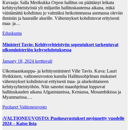
Kuvaaja: Salla Merikukka Orpon hallitus on päättänyt leikata
kehitysyhteistyöstä yli miljardin hallituskautensa aikana, mikä
väistämättä kohdistuu jo valmiiksi heikoimmassa asemassa oleviin
ihmisiin ja hauraille alueille. Vähennykset kohdistuvat erityisesti
maa- ja…
Eduskunta
Ministeri Tavio: Kehitysyhteistyön sopeutukset tarkentuvat
ulkoministeriön kehysehdotuksessa
January 18, 2024
kerttuvali
Ulkomaankauppa- ja kehitysministeri Ville Tavio. Kuva: Lauri
Heikkinen, valtioneuvoston kanslia Hallitusohjelman mukaiset
vähennykset kohdistuvat erityisesti maa- ja aluekohtaiseen
kehitysyhteistyöhön. Niin sanotut maaohjelmat loppuvat
hallituskauden aikana Afganistanissa, Keniassa, Mosambikissa ja
Myanmarissa.…
Puolueet
Valtioneuvosto
:VALTIONEUVOSTO: Puolueavustukset myönnetty vuodelle
2024 – Katso lista