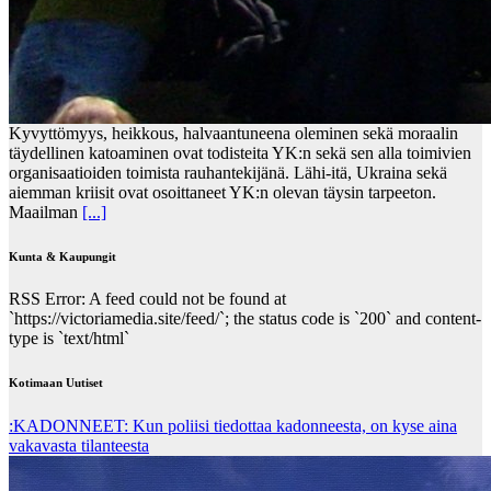
Kyvyttömyys, heikkous, halvaantuneena oleminen sekä moraalin
täydellinen katoaminen ovat todisteita YK:n sekä sen alla toimivien
organisaatioiden toimista rauhantekijänä. Lähi-itä, Ukraina sekä
aiemman kriisit ovat osoittaneet YK:n olevan täysin tarpeeton.
Maailman
[...]
Kunta & Kaupungit
RSS Error: A feed could not be found at
`https://victoriamedia.site/feed/`; the status code is `200` and content-
type is `text/html`
Kotimaan Uutiset
:KADONNEET: Kun poliisi tiedottaa kadonneesta, on kyse aina
vakavasta tilanteesta