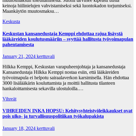
muutosmaksun toteuttamisesta. Suomi tarvitsee kipeästi uusia
keinoja hiilinielujen vahvistamiseksi sekä luontokadon torjumiseksi.
Maankäytön muutosmaksu…
Keskusta
Keskustan kansanedustaja Kemppi ehdottaa rajua lisäystä
lääkäreiden koulutusmääriin – syyttää hallitusta työvoimapulan
pahentamisesta
January 21, 2024
kerttuvali
Hilkka Kemppi, Keskustan varapuheenjohtaja ja kansanedustaja
Kansanedustaja Hilkka Kemppi nostaa esiin, että lääkäreiden
työvoimapula ei helpotu sairaalaverkon karsimisella. Hän ehdottaa
3000 lisälääkärin kouluttamista ja moittii hallitusta tilanteen
hankaloittamisesta sekavilla ulostuloilla.…
Vihreät
VIHREIDEN INKA HOPSU: Kehitysyhteistyöleikkaukset ovat
pois ulko- ja turvallisuuspolitiikan työkalupakista
January 18, 2024
kerttuvali