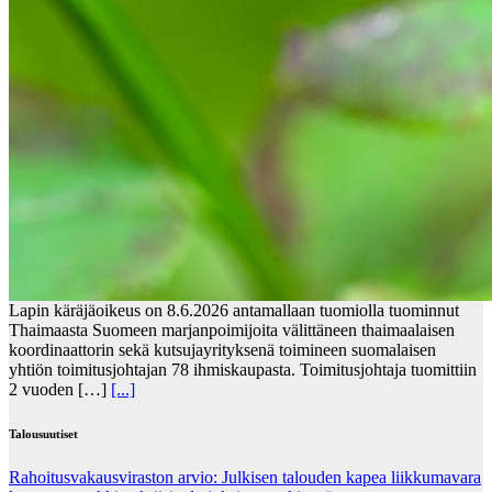
Lapin käräjäoikeus on 8.6.2026 antamallaan tuomiolla tuominnut
Thaimaasta Suomeen marjanpoimijoita välittäneen thaimaalaisen
koordinaattorin sekä kutsujayrityksenä toimineen suomalaisen
yhtiön toimitusjohtajan 78 ihmiskaupasta. Toimitusjohtaja tuomittiin
2 vuoden […]
[...]
Talousuutiset
Rahoitusvakausviraston arvio: Julkisen talouden kapea liikkumavara