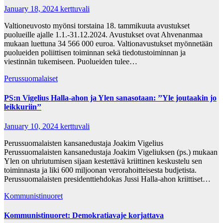
January 18, 2024
kerttuvali
Valtioneuvosto myönsi torstaina 18. tammikuuta avustukset
puolueille ajalle 1.1.-31.12.2024. Avustukset ovat Ahvenanmaa
mukaan luettuna 34 566 000 euroa. Valtionavustukset myönnetään
puolueiden poliittisen toiminnan sekä tiedotustoiminnan ja
viestinnän tukemiseen. Puolueiden tulee…
Perussuomalaiset
PS:n Vigelius Halla-ahon ja Ylen sanasotaan: ’’Yle joutaakin jo
leikkuriin’’
January 10, 2024
kerttuvali
Perussuomalaisten kansanedustaja Joakim Vigelius
Perussuomalaisten kansanedustaja Joakim Vigeliuksen (ps.) mukaan
Ylen on uhriutumisen sijaan kestettävä kriittinen keskustelu sen
toiminnasta ja liki 600 miljoonan verorahoitteisesta budjetista.
Perussuomalaisten presidenttiehdokas Jussi Halla-ahon kriittiset…
Kommunistinuoret
Kommunistinuoret: Demokratiavaje korjattava