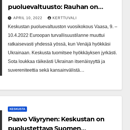
puoluevaltuusto: Rauhan on
oltava kaiken päämääränä
APRIL 10, 2022
KERTTUVALI
Keskustan puoluevaltuuston vuosikokous Vaasa, 9. –
10.4.2022 Euroopan turvallisuustilanne muuttui
ratkaisevasti yhdessä yössä, kun Venäjä hyökkäsi
Ukrainaan. Keskusta tuomitsee hyökkäyksen jyrkästi.
Sota loukkaa räikeästi Ukrainan itsenäisyyttä ja
suvereniteettia sekä kansainvälistä…
KESKUSTA
Paavo Väyrynen: Keskustan on
puolustettava Suomen