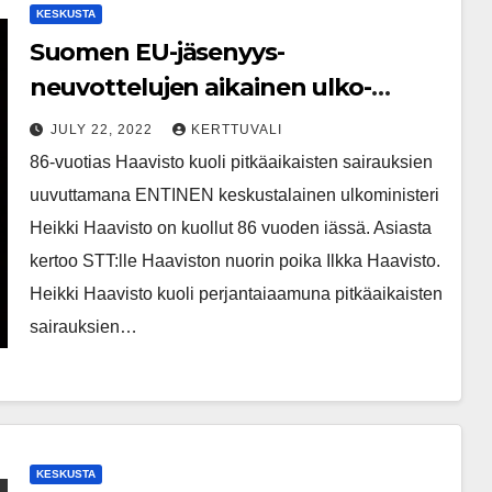
KESKUSTA
Suomen EU-jäsenyys­
neuvottelujen aikainen ulko­
ministeri Heikki Haavisto on
JULY 22, 2022
KERTTUVALI
kuollut
86-vuotias Haavisto kuoli pitkäaikaisten sairauksien
uuvuttamana ENTINEN keskustalainen ulkoministeri
Heikki Haavisto on kuollut 86 vuoden iässä. Asiasta
kertoo STT:lle Haaviston nuorin poika Ilkka Haavisto.
Heikki Haavisto kuoli perjantaiaamuna pitkäaikaisten
sairauksien…
KESKUSTA