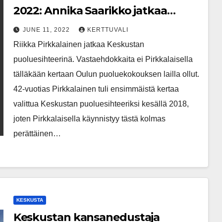
2022: Annika Saarikko jatkaa
Keskustan johdossa – Riikka
JUNE 11, 2022
KERTTUVALI
Pirkkalainen jatkaa Keskustan
Riikka Pirkkalainen jatkaa Keskustan
puoluesihteerinä – Pakarinen,
puoluesihteerinä. Vastaehdokkaita ei Pirkkalaisella
Honkonen ja Lohi jatkavat
tälläkään kertaan Oulun puoluekokouksen lailla ollut.
Keskustan varapuheenjohtajina
42-vuotias Pirkkalainen tuli ensimmäistä kertaa
valittua Keskustan puoluesihteeriksi kesällä 2018,
joten Pirkkalaisella käynnistyy tästä kolmas
perättäinen…
KESKUSTA
Keskustan kansanedustaja