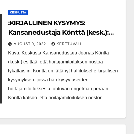
KESKUSTA
:KIRJALLINEN KYSYMYS:
Kansanedustaja Könttä (kesk.):
Hoitajamitoituksen nostoa syytä
AUGUST 9, 2022
KERTTUVALI
lykätä
Kuva: Keskusta Kansanedustaja Joonas Könttä
(kesk.) esittää, että hoitajamitoituksen nostoa
lykättäisiin. Könttä on jättänyt hallitukselle kirjallisen
kysymyksen, jossa hän kysyy useiden
hoitajamitoituksesta johtuvan ongelman perään.
Könttä katsoo, että hoitajamitoituksen noston…