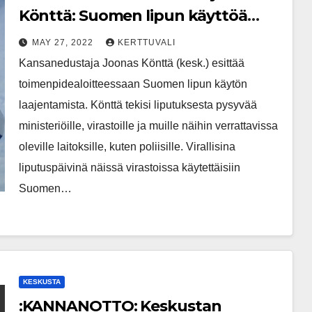
Könttä: Suomen lipun käyttöä
laajennettava
MAY 27, 2022
KERTTUVALI
Kansanedustaja Joonas Könttä (kesk.) esittää
toimenpidealoitteessaan Suomen lipun käytön
laajentamista. Könttä tekisi liputuksesta pysyvää
ministeriöille, virastoille ja muille näihin verrattavissa
oleville laitoksille, kuten poliisille. Virallisina
liputuspäivinä näissä virastoissa käytettäisiin
Suomen…
KESKUSTA
:KANNANOTTO: Keskustan