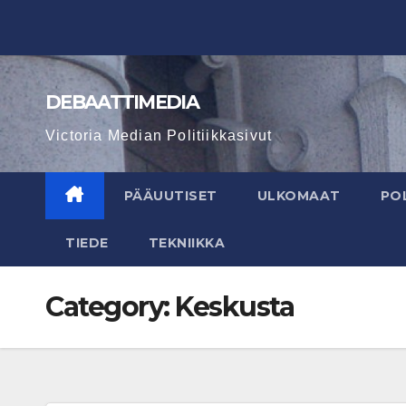
Skip
to
content
DEBAATTIMEDIA
Victoria Median Politiikkasivut
PÄÄUUTISET
ULKOMAAT
POL
TIEDE
TEKNIIKKA
Category:
Keskusta