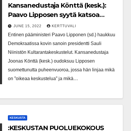
Kansanedustaja Könttä (kesk.):
Paavo Lipposen syytä katsoa
peiliin – uussuomettumisen
JUNE 15, 2022
KERTTUVALI
makua
Entinen pääministeri Paavo Lipponen (sd.) haukkuu
Demokraatissa kovin sanoin presidentti Sauli
Niinistön Kultarantakeskustelut. Kansanedustaja
Joonas Könttä (kesk.) oudoksuu Lipposen
suomettunutta puheenvuoroa, jossa hän linjaa mikä
on ”oikeaa keskustelua” ja mikä…
KESKUSTA
:KESKUSTAN PUOLUEKOKOUS