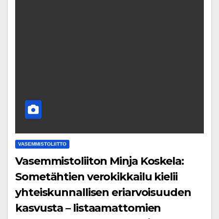
VASEMMISTOLIITTO
Vasemmistoliiton Minja Koskela:
Sometähtien verokikkailu kielii
yhteiskunnallisen eriarvoisuuden
kasvusta – listaamattomien