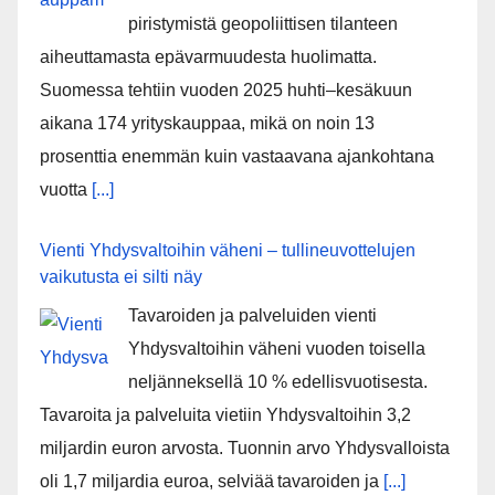
piristymistä geopoliittisen tilanteen
aiheuttamasta epävarmuudesta huolimatta.
Suomessa tehtiin vuoden 2025 huhti–kesäkuun
aikana 174 yrityskauppaa, mikä on noin 13
prosenttia enemmän kuin vastaavana ajankohtana
vuotta
[...]
Vienti Yhdysvaltoihin väheni – tullineuvottelujen
vaikutusta ei silti näy
Tavaroiden ja palveluiden vienti
Yhdysvaltoihin väheni vuoden toisella
neljänneksellä 10 % edellisvuotisesta.
Tavaroita ja palveluita vietiin Yhdysvaltoihin 3,2
miljardin euron arvosta. Tuonnin arvo Yhdysvalloista
oli 1,7 miljardia euroa, selviää tavaroiden ja
[...]