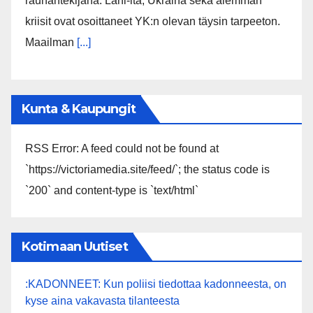
rauhantekijänä. Lähi-itä, Ukraina sekä aiemman
kriisit ovat osoittaneet YK:n olevan täysin tarpeeton.
Maailman
[...]
Kunta & Kaupungit
RSS Error: A feed could not be found at
`https://victoriamedia.site/feed/`; the status code is
`200` and content-type is `text/html`
Kotimaan Uutiset
:KADONNEET: Kun poliisi tiedottaa kadonneesta, on
kyse aina vakavasta tilanteesta