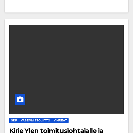
SDP
VASEMMISTOLIITTO
VIHREÄT
Kirje Ylen toimitusjohtajalle ja