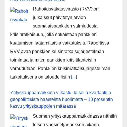
Rahoitusvakausvirasto (RVV) on
julkaissut päivitetyn arvion
suomalaispankkien valmiudesta
kriisinratkaisuun, jolla ehkäistään pankkien
kaatumisen laajamittaisia vaikutuksia. Raportissa
RVV avaa pankkien kriisinratkaisujärjestelmän
toimintaa ja miten pankkien kriisitilanteisiin
varaudutaan. Pankkien kriisinratkaisujärjestelmän
tarkoituksena on taloudellisiin
[...]
Yrityskauppamarkkina vilkastui toisella kvartaalilla
geopoliittisista haasteista huolimatta – 13 prosentin
kasvu yrityskauppojen määrässä
Suomen yrityskauppamarkkinassa nähtiin
toisen vuosineljänneksen aikana