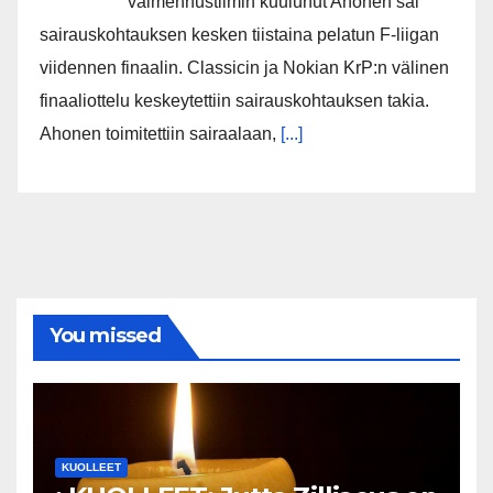
valmennustiimin kuulunut Ahonen sai
sairauskohtauksen kesken tiistaina pelatun F-liigan
viidennen finaalin. Classicin ja Nokian KrP:n välinen
finaaliottelu keskeytettiin sairauskohtauksen takia.
Ahonen toimitettiin sairaalaan,
[...]
You missed
KUOLLEET