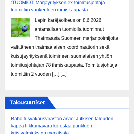
:TUOMIOT: Marjayrityksen ex-toimitusjohtaja
tuomittiin vankeuteen ihmiskaupasta
Lapin käräjäoikeus on 8.6.2026
antamallaan tuomiolla tuominnut
Thaimaasta Suomeen marjanpoimijoita
välittäneen thaimaalaisen koordinaattorin sekä
kutsujayrityksenä toimineen suomalaisen yhtiön
toimitusjohtajan 78 ihmiskaupasta. Toimitusjohtaja
tuomittiin 2 vuoden […]
[...]
Talousuutiset
Rahoitusvakausviraston arvio: Julkisen talouden
kapea liikkumavara korostaa pankkien
kriisivalmiuksien merkitystä