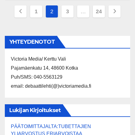
Posts
1
2
3
…
24
pagination
YHTEYDENOTOT
Victoria Media/ Kerttu Vali
Pajamäenkatu 14, 48600 Kotka
Puh/SMS: 040-5563129
email: debaattilehti(@)victoriamedia.fi
Lukijan Kirjoitukset
PÄÄTOIMITTAJALTA:TUBETTAJIEN
YLIARVOSTUS ERIARVOISTAA