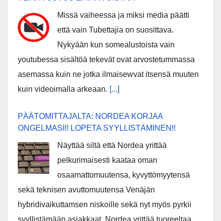
Missä vaiheessa ja miksi media päätti
että vain Tubettajia on suosittava.
Nykyään kun somealustoista vain
youtubessa sisältöä tekevät ovat arvostetummassa
asemassa kuin ne jotka ilmaisewvat itsensä muuten
kuin videoimalla arkeaan.
[...]
PÄÄTOMITTAJALTA: NORDEA KORJAA
ONGELMASI!! LOPETA SYYLLISTÄMINEN!!
Näyttää siltä että Nordea yrittää
pelkurimaisesti kaataa oman
osaamattomuutensa, kyvyttömyytensä
sekä teknisen avuttomuutensa Venäjän
hybridivaikuttamsen niskoille sekä nyt myös pyrkii
syyllistämään asiakkaat. Nordea yrittää tuoreeltaa