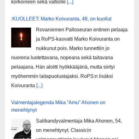
korkoineen sekä valtiolle
[...]
:KUOLLEET: Marko Koivuranta, 48, on kuollut
Rovaniemen Palloseuran entinen pelaaja
ja RoPS-kasvatti Marko Koivuranta on
nukkunut pois. Marko tunnettiin jo
nuorena luotettavana, nopeana sekä taitavana
pelaajana. Hän aloitti hyökkääjänä, mutta siirtyi
myöhemmin laitapuolustajaksi. RoPS:n lisäksi
Koivuranta
[...]
Valmentajalegenda Mika ”Amu” Ahonen on
menehtynyt
Salibandyvalmentaja Mika Ahonen, 54,
on menehtynyt. Classicin