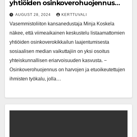
yhtiöiden osinkoverohuojennus
pitäisi räjäyttää
AUGUST 28, 2024
KERTTUVALI
Vasemmistoliiton kansanedustaja Minja Koskela
näkee, että viimeaikainen keskustelu listaamattomien
yhtiöiden osinkoverokikkailun laajentumisesta
sosiaalisen median vaikuttajiin on yksi osoitus
yhteiskunnallisen eriarvoisuuden kasvusta. −
Osinkoverohuojennus on harvojen ja etuoikeutettujen
ihmisten työkalu, jolla…