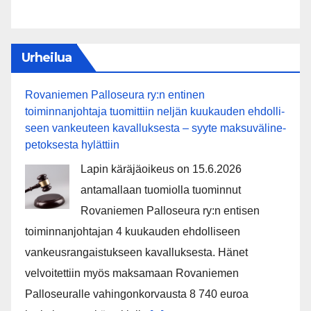
Urheilua
Rovaniemen Palloseura ry:n entinen
toiminnanjohtaja tuo­mit­tiin neljän kuu­kau­den eh­dol­li­
seen van­keu­teen ka­val­luk­ses­ta – syyte mak­su­vä­li­ne­
pe­tok­ses­ta hy­lät­tiin
Lapin käräjäoikeus on 15.6.2026
antamallaan tuomiolla tuominnut
Rovaniemen Palloseura ry:n entisen
toiminnanjohtajan 4 kuukauden ehdolliseen
vankeusrangaistukseen kavalluksesta. Hänet
velvoitettiin myös maksamaan Rovaniemen
Palloseuralle vahingonkorvausta 8 740 euroa