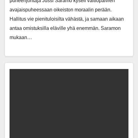
puheenjohtaja Jussi Saramo kyseli valtiopäivien
avajaispuheessaan oikeiston moraalin perään.
Hallitus vie pienituloisilta vähästä, ja samaan aikaan
antaa omistuksilla eläville yhä enemmän. Saramon
mukaan…