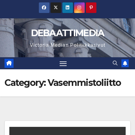
Skip
to
content
DEBAATTIMEDIA
Victoria Median Politiikkasivut
Category:
Vasemmistoliitto