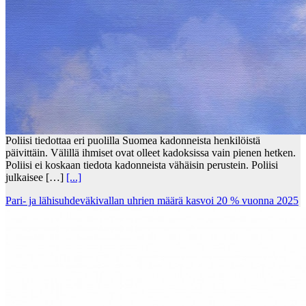
Poliisi tiedottaa eri puolilla Suomea kadonneista henkilöistä
päivittäin. Välillä ihmiset ovat olleet kadoksissa vain pienen hetken.
Poliisi ei koskaan tiedota kadonneista vähäisin perustein. Poliisi
julkaisee […]
[...]
Pari- ja lähisuhdeväkivallan uhrien määrä kasvoi 20 % vuonna 2025