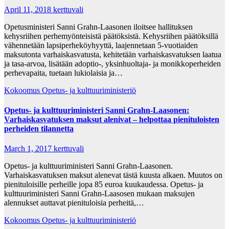
April 11, 2018
kerttuvali
Opetusministeri Sanni Grahn-Laasonen iloitsee hallituksen
kehysriihen perhemyönteisistä päätöksistä. Kehysriihen päätöksillä
vähennetään lapsiperheköyhyyttä, laajennetaan 5-vuotiaiden
maksutonta varhaiskasvatusta, kehitetään varhaiskasvatuksen laatua
ja tasa-arvoa, lisätään adoptio-, yksinhuoltaja- ja monikkoperheiden
perhevapaita, tuetaan lukiolaisia ja…
Kokoomus
Opetus- ja kulttuuriministeriö
Opetus- ja kulttuuriministeri Sanni Grahn-Laasonen:
Varhaiskasvatuksen maksut alenivat – helpottaa pienituloisten
perheiden tilannetta
March 1, 2017
kerttuvali
Opetus- ja kulttuuriministeri Sanni Grahn-Laasonen.
Varhaiskasvatuksen maksut alenevat tästä kuusta alkaen. Muutos on
pienituloisille perheille jopa 85 euroa kuukaudessa. Opetus- ja
kulttuuriministeri Sanni Grahn-Laasosen mukaan maksujen
alennukset auttavat pienituloisia perheitä,…
Kokoomus
Opetus- ja kulttuuriministeriö