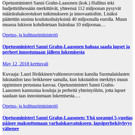
Opetusministeri Sanni Grahn-Laasonen (kok.) Hallitus teki
budjettiriihessään merkittävät, yhteensä 112 miljoonan pysyvät
määrärahakorotukset tutkimukseen ja innovaatioihin. Lisäksi
päätettiin uusista koulutuslisäyksistä 40 miljoonalla eurolla. Muun
muassa lukioon kohdistetaan lisärahaa 10 miljoonaa…
Opetus- ja kulttuuriministeriö
Opetusministeri Sanni Grahn-Laasonen haluaa saada lapset ja
perheet innostumaan jälleen lukemisesta
May 12, 2018
kerttuvali
Kuvaaja: Lauri Heikkinen/valtioneuvoston kanslia Suomalaislasten
lukutaidon taso heikkenee samalla, kun lukutaidon merkitys muun
oppimisen perustana kasvaa. Opetusministeri Sanni Grahn-
Laasonen kannustaa kouluja ja perheitä yhteistyöhön, jotta lapset
saadaan taas innostumaan lukemisesta.…
Opetus- ja kulttuuriministeriö
Opetusministeri Sanni Grahn-Laasonen: Yhä useampi 5-vuotias
pääsee maksuttomaan varhaiskasvatukseen, lapsiperheköyhyys
vähenee