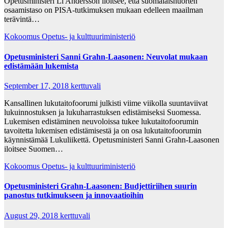
Opetusministeri Li Andersson iloitsee, että suomalaisnuorten
osaamistaso on PISA-tutkimuksen mukaan edelleen maailman
terävintä…
Kokoomus
Opetus- ja kulttuuriministeriö
Opetusministeri Sanni Grahn-Laasonen: Neuvolat mukaan
edistämään lukemista
September 17, 2018
kerttuvali
Kansallinen lukutaitofoorumi julkisti viime viikolla suuntaviivat
lukuinnostuksen ja lukuharrastuksen edistämiseksi Suomessa.
Lukemisen edistäminen neuvoloissa tukee lukutaitofoorumin
tavoitetta lukemisen edistämisestä ja on osa lukutaitofoorumin
käynnistämää Lukuliikettä. Opetusministeri Sanni Grahn-Laasonen
iloitsee Suomen…
Kokoomus
Opetus- ja kulttuuriministeriö
Opetusministeri Grahn-Laasonen: Budjettiriihen suurin
panostus tutkimukseen ja innovaatioihin
August 29, 2018
kerttuvali