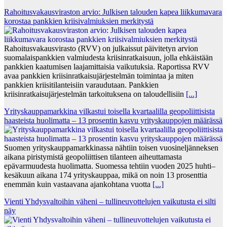
Rahoitusvakausviraston arvio: Julkisen talouden kapea liikkumavara
korostaa pankkien kriisivalmiuksien merkitystä
Rahoitusvakausvirasto (RVV) on julkaissut päivitetyn arvion
suomalaispankkien valmiudesta kriisinratkaisuun, jolla ehkäistään
pankkien kaatumisen laajamittaisia vaikutuksia. Raportissa RVV
avaa pankkien kriisinratkaisujärjestelmän toimintaa ja miten
pankkien kriisitilanteisiin varaudutaan. Pankkien
kriisinratkaisujärjestelmän tarkoituksena on taloudellisiin
[...]
Yrityskauppamarkkina vilkastui toisella kvartaalilla geopoliittisista
haasteista huolimatta – 13 prosentin kasvu yrityskauppojen määrässä
Suomen yrityskauppamarkkinassa nähtiin toisen vuosineljänneksen
aikana piristymistä geopoliittisen tilanteen aiheuttamasta
epävarmuudesta huolimatta. Suomessa tehtiin vuoden 2025 huhti–
kesäkuun aikana 174 yrityskauppaa, mikä on noin 13 prosenttia
enemmän kuin vastaavana ajankohtana vuotta
[...]
Vienti Yhdysvaltoihin väheni – tullineuvottelujen vaikutusta ei silti
näy