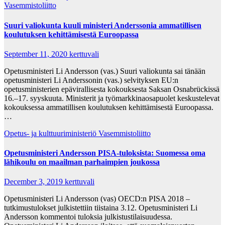
Vasemmistoliitto
Suuri valiokunta kuuli ministeri Anderssonia ammatillisen
koulutuksen kehittämisestä Euroopassa
September 11, 2020
kerttuvali
Opetusministeri Li Andersson (vas.) Suuri valiokunta sai tänään
opetusministeri Li Anderssonin (vas.) selvityksen EU:n
opetusministerien epävirallisesta kokouksesta Saksan Osnabrückissä
16.–17. syyskuuta. Ministerit ja työmarkkinaosapuolet keskustelevat
kokouksessa ammatillisen koulutuksen kehittämisestä Euroopassa.
…
Opetus- ja kulttuuriministeriö
Vasemmistoliitto
Opetusministeri Andersson PISA-tuloksista: Suomessa oma
lähikoulu on maailman parhaimpien joukossa
December 3, 2019
kerttuvali
Opetusministeri Li Andersson (vas) OECD:n PISA 2018 –
tutkimustulokset julkistettiin tiistaina 3.12. Opetusministeri Li
Andersson kommentoi tuloksia julkistustilaisuudessa.