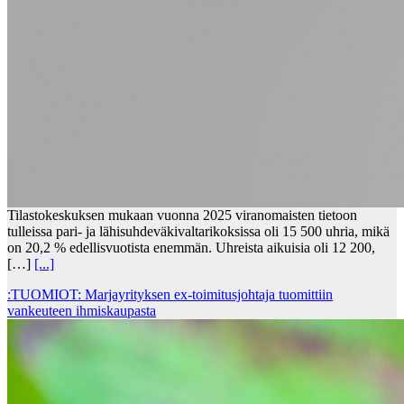
Tilastokeskuksen mukaan vuonna 2025 viranomaisten tietoon
tulleissa pari- ja lähisuhdeväkivaltarikoksissa oli 15 500 uhria, mikä
on 20,2 % edellisvuotista enemmän. Uhreista aikuisia oli 12 200,
[…]
[...]
:TUOMIOT: Marjayrityksen ex-toimitusjohtaja tuomittiin
vankeuteen ihmiskaupasta