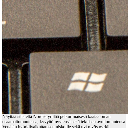
Näyttää siltä että Nordea yrittää pelkurimaisesti kaataa oman
osaamattomuutensa, kyvyttömyytensä sekä teknisen avuttomuutensa
Venäjän hybridivaikuttamsen niskoille sekä nyt myös pyrkii