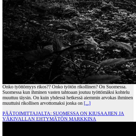
Onko työttömyys rikos?? Onko työtön rikollinen? On Suomessa.
Suomessa kun ihminen vasten tahtoaan joutuu työttömäksi kohtelu
muuttuu täysin. On kuin yhdessä hetkessä aiemmin arvokas ihminen
muuttuisi rikollisen arvottomaksi jonka on
[...]
PÄÄTOIMITTAJALTA: SUOMESSA ON KIUSAAJIEN JA
VÄKIVALLAN EHTYMÄTÖN MARKKINA