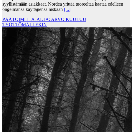
syyllistämään asiakkaat. Nordea yrittää tuoreeltaa kaataa edelleen
ongelmansa käyttäjiensä niskaan
[...]
PÄÄTOIMITTAJALTA: ARVO KUULUU
TYÖTTÖMÄLLEKIN