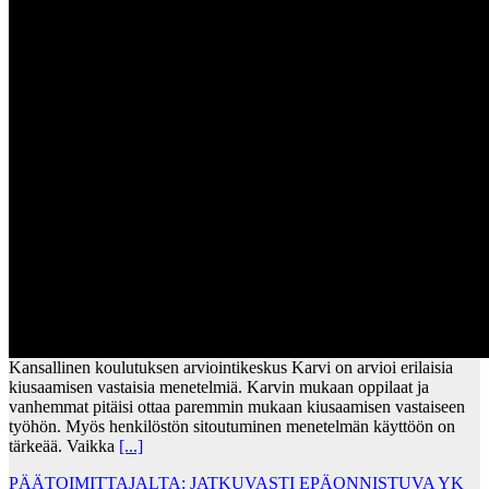
Kansallinen koulutuksen arviointikeskus Karvi on arvioi erilaisia
kiusaamisen vastaisia menetelmiä. Karvin mukaan oppilaat ja
vanhemmat pitäisi ottaa paremmin mukaan kiusaamisen vastaiseen
työhön. Myös henkilöstön sitoutuminen menetelmän käyttöön on
tärkeää. Vaikka
[...]
PÄÄTOIMITTAJALTA: JATKUVASTI EPÄONNISTUVA YK