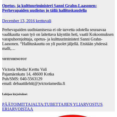
Opetus- ja kulttuuriministeri Sanni Grahn-Laasonen:
Perhevapaiden uudistus jo tällä hallituskaudella
December 13, 2016
kerttuvali
Perhevapaiden uudistamisessa ei ole tarvetta odotella seuraavaa
vaalikautta vaan työ on laitettava käyntiin heti, vaatii Kokoomuksen
varapuheenjohtaja, opetus- ja kulttuuriministeri Sanni Grahn-
Laasonen. “Hallituskautta on yli puolet jäljellä. Etsitään yhdessä
malli,…
YHTEYDENOTOT
Victoria Media/ Kerttu Vali
Pajamäenkatu 14, 48600 Kotka
Puh/SMS: 040-5563129
email: debaattilehti(@)victoriamedia.fi
Lukijan kirjoitukset
PÄÄTOIMITTAJALTA:TUBETTAJIEN YLIARVOSTUS
ERIARVOISTAA