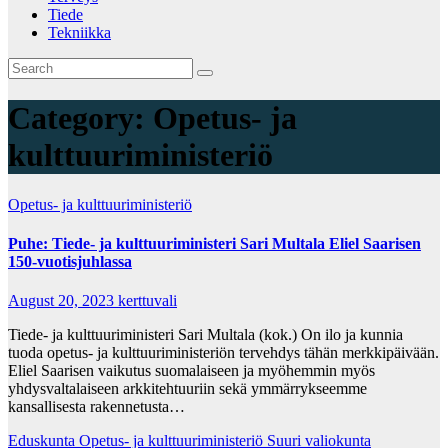
Tiede
Tekniikka
Category:
Opetus- ja
kulttuuriministeriö
Opetus- ja kulttuuriministeriö
Puhe: Tiede- ja kulttuuriministeri Sari Multala Eliel Saarisen
150-vuotisjuhlassa
August 20, 2023
kerttuvali
Tiede- ja kulttuuriministeri Sari Multala (kok.) On ilo ja kunnia
tuoda opetus- ja kulttuuriministeriön tervehdys tähän merkkipäivään.
Eliel Saarisen vaikutus suomalaiseen ja myöhemmin myös
yhdysvaltalaiseen arkkitehtuuriin sekä ymmärrykseemme
kansallisesta rakennetusta…
Eduskunta
Opetus- ja kulttuuriministeriö
Suuri valiokunta