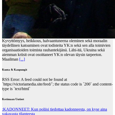
Kyvyttömyys, heikkous, halvaantuneena oleminen sekä moraalin
täydellinen katoaminen ovat todisteita YK:n sekä sen alla toimivien
organisaatioiden toimista rauhantekijänä. Lähi-itä, Ukraina sekä
aiemman kriisit ovat osoittaneet YK:n olevan täysin tarpeeton.
Maailman
[...]
Kunta & Kaupungit
RSS Error: A feed could not be found at
`https://victoriamedia.site/feed/`; the status code is `200` and content-
type is `text/html`
Kotimaan Uutiset
:KADONNEET: Kun poliisi tiedottaa kadonneesta, on kyse aina
vakavasta tilanteesta